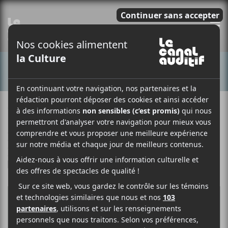
E
CONCERTS
12 AOÛT 2021
FÉLIX LEFEBVRE-MASSEY
PAR
/ FESTIVAL
/ FOLK
/ FRANCOPHONE
/ POP
F
T
P
A
W
A
C
I
R
E
T
T
B
T
A
O
E
G
O
R
E