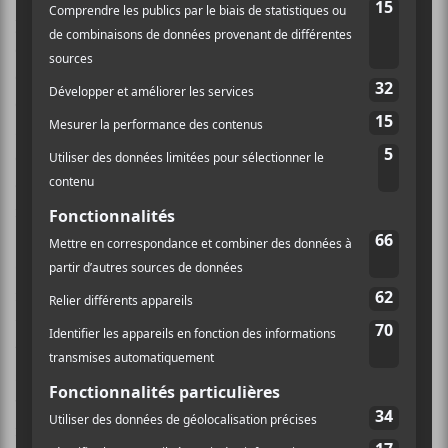
paroles et sa voix claire et mélodieuse plongent les
esprits dans un bassin de splendeur. C’était comme
être assis confortablement sur son balcon à
contempler l’horizon, bordé par le temps qui passe
sans qu’on s’en rende compte. Cependant, cette fois-
ci, le balcon s’est transformé en une multitude
d’embarcations entassées près de lui pour l’écouter
nous raconter ses harmonies.
Celui qui a dit chérir ce moment précieux nous a
invités à chanter avec lui pour qu’on se sente comme
une partie prenante de sa performance et, qu’à son
tour, il se sente enveloppé comme s’il n’était pas seul
sur scène. Alternant entre les cordes et les touches, les
yeux ouverts et fermés, il a démontré qu’il était en
mesure de jouer avec sa voix sur plusieurs registres