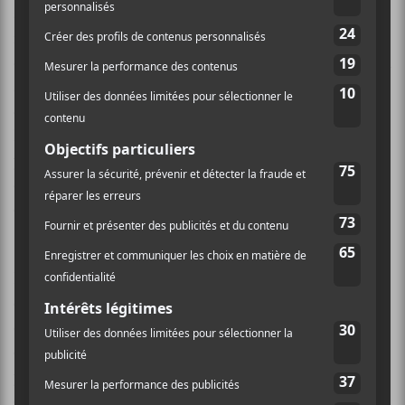
spectateurs étaient confortablement assis, que le plus
récent gagnant des Francouvertes se prêtait au lancer
du céleri. Cette action vendue comme lubrifiant social
aura été une belle entrée en matière pour celui qui se
décrit comme un mélange entre le
Spleen
de
Baudelaire et un golden retriever. Ce dernier n’aurait
pu mieux imager ce à quoi nous avons pu goûter : une
douce mélancolie frôlant par moment
Pierre Lapointe
en symbiose avec une candeur excessive.
Habitué d’être accompagné par une horde de
choristes,
Étienne Coppée
s’orchestrait cette fois-ci
en solo avec sa guitare acoustique et son clavier pour
ce spectacle ô combien chaleureux ! Entamant sa
performance avec
l’été indien de ta vie
, il nous a
emmenés dans la douceur de son univers où ses