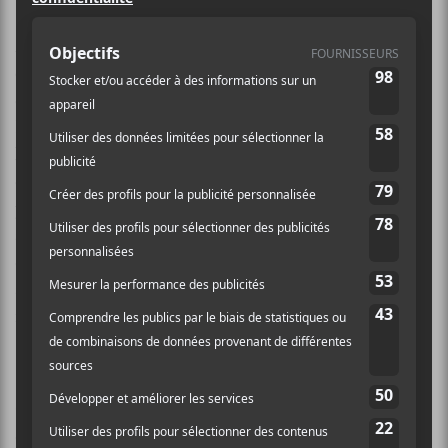
Alors que la pluie devait nous tomber sur la tête en
cette première soirée de Contre-courant, festival se
déroulant sur l’eau dans la pittoresque réserve
Kiamika, c’est plutôt un torrent de sourires et des
larmes de joie qui auront arrosé cette poignée
d’humains venus assister aux grandiloquentes
performances d’
Étienne Coppée
et de
Beyries
. C’est
à bord d’un canot que j’ai moi-même pu y être alors
que le jour laissait tranquillement place à la nuit, le
soleil troqué pour un ciel étoilé. En voici le compte-
rendu.
Étienne Coppée
C’est à peine débarqué sur la scène, un quai disposé à
quelques mètres de la plage sur laquelle d’autres