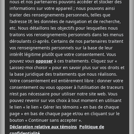
K
R
Festival Contre-
Courant au
réservoir Kiamika
Jour 1 – Étienne
Coppée et Beyries