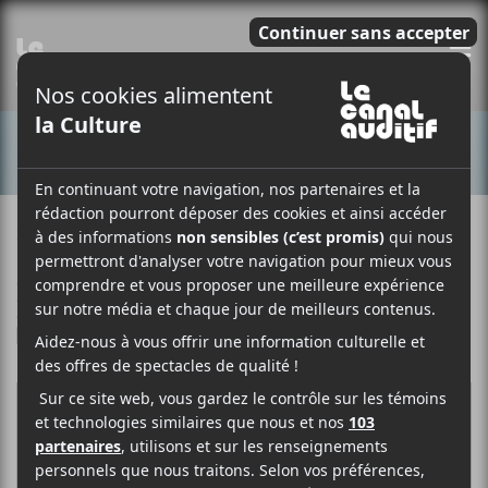
E
CONCERTS
21 MAI 2023
CHLOÉ JARA-BUTEAU
PAR
/ FOLK
/ POP
/ ROCK
F
T
P
A
W
A
C
I
R
E
T
T
B
T
A
O
E
G
O
R
E
K
R