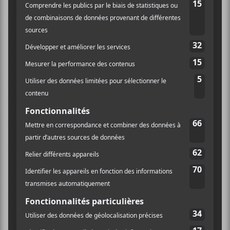
gens et elle. Aucune pudeur : on proclame
l’anniversaire de tel ou telle dans la foule, on l’invite à
un
BBQ
. De toute évidence, un lien s’est tissé au fil
des années entre l’interprète et ses fans, ce qui lui
donne la confiance nécessaire pour se placer de façon
plutôt vulnérable dans ce type de performance, où elle
est totalement encerclée par l’auditoire. Rivée
quelques pieds plus hauts que nous, la chanteuse a
commencé par une version épurée du morceau
Century (
Pleasure
,
2017
),
pour ensuite puiser dans
tout le reste de son catalogue.
Sa voix porte, il y a une douceur qui en émane, mais
également une puissance qui prend le dessus sur la
salle. Muets, tout le monde au parterre (étant donné
que le balcon était fermé, sauf pour les médias, à la