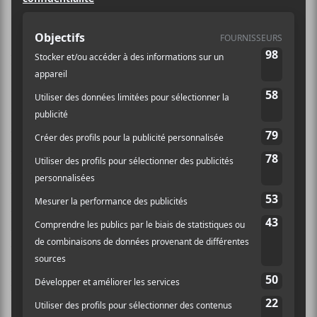
compositrice Feist, vendredi soir.
Photos par Coline Beulin
Une chose sautait aux yeux en arrivant sur les lieux : il
y avait foule. Un grand nombre de personnes étaient
venues assister à cette nouvelle tournée de l’autrice-
compositrice pour entendre les chansons de son
dernier album
Multitudes
, sorti en avril passé. Un
concert qu’elle donna en formule hybride, parce que –
oui – il faut préciser que le spectacle fut séparé en deux
volets. Les 30 premières minutes ont été dédiées à un
format totalement acoustique,
Feist
seule à la guitare,
mais pas nécessairement de façon traditionnelle.