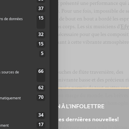
incent Lemay et sa bande ont présenté une performance qui 
par sa douceur psychédélique. Pour une fois, impossible de s
is; l’onirisme de l’opus joué de bout en bout a bordé les espr
isant qui a fait oublier nos corps. Les six musiciens d’
Ef
uille, ont donné l’espace nécessaire pour que les composi
ibrement; tout coulait, donnant à cette vibrante atmosphèr
, l’apport des perçantes touches de flûte traversière, des
 balais à la batterie, de l’enivrante basse et des précieux ri
hésion sonore intéressante qui a permis de tout mettre sur
uages, quelque part au large; en marge du monde. Les brèves
e reproduire l’effet donné par l’œuvre: une trame homogèn
INSCRIPTION À L’INFOLETTRE
essoufflement.
Ne manquez pas les dernières nouvelles!
 c’est que ce moment de pure détente en aura valu le détour