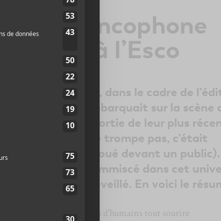
 cœur francophone
fy Hecks à l’Esco
redi de novembre, dans le cadre de l’édi
roupe
Efy Hecks
débarquait sur la scène 
es jours après la sortie de leur plus réce
mnifère
(si je ne me trompe pas, c’était
ère fois qu’il était joué devant un public).
 clous, je me suis immiscé dans cet unive
rappé tel un rêve éveillé. En voici le résu
tamisé où quelques dizaines d’humains tout sourire