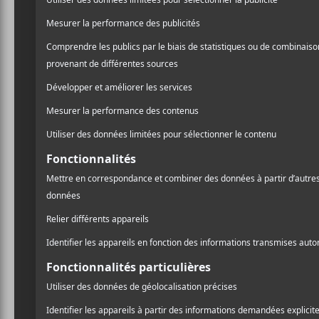
remplissaient la salle, V
comblé l’ouïe et l’esprit 
plaindre à l’idée d’être ass
dansants dans un calme apa
Hecks
, en harmonie tranq
jazz folk rock respirent l
tendre filtre planant.
La voix apaisante de Lemay
synthétiseurs voyageurs, des
de guitare ont créé une co
pause – la tête dans les n
interactions ont permis d
s’écoute d’une traite sans 
Ce que l’on peut affirmer,