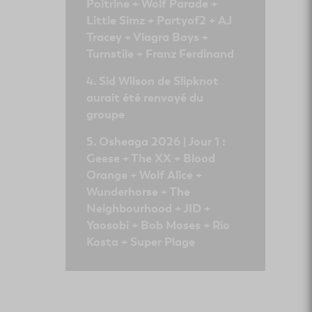
Poitrine + Wolf Parade +
Little Simz + Partyof2 + AJ
Tracey + Viagra Boys +
Turnstile + Franz Ferdinand
Sid Wilson de Slipknot
aurait été renvoyé du
groupe
Osheaga 2026 | Jour 1 :
Geese + The XX + Blood
Orange + Wolf Alice +
Wunderhorse + The
Neighbourhood + JID +
Yaosobi + Bob Moses + Rio
Kosta + Super Plage