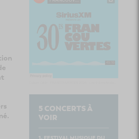
tion
de
nt
Culture Cible
·
FRANCOUVERTES 2026 - Les 9 demi-finalistes analysés à chaud! | Culture Cible
rs
5
CONCERTS À
mé.
VOIR
FESTIVAL MUSIQUE DU