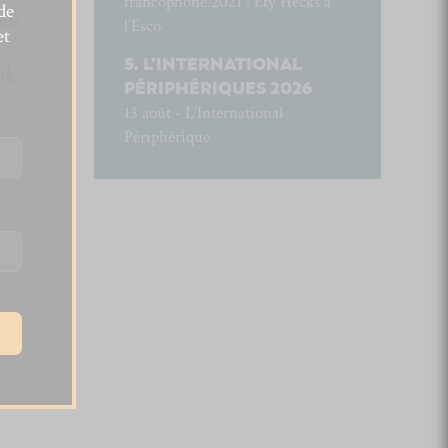
francophone 2021 : Efy Hecks à
de
ous
l’Esco
et
L’INTERNATIONAL
ik
PÉRIPHÉRIQUES 2026
13 août - L’International
Périphérique