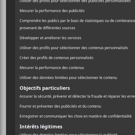
Coup de
2021 : E
En ce premier vend
2021 du CCF, le g
l’Escogriffe quelqu
album intitulé
So
d’ailleurs la premi
Loin de cogner des
chaleureux qui a f
Dans ce lieu intimiste et 