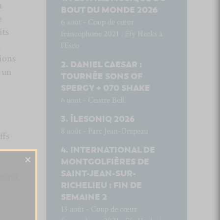
a
BOUT DU MONDE 2026
e
6 août - Coup de cœur
its
francophone 2021 : Efy Hecks à
y
l’Esco
tions
DANIEL CAESAR :
e un
TOURNÉE SONS OF
SPERGY + 070 SHAKE
6 août - Centre Bell
ÎLESONIQ 2026
8 août - Parc Jean-Drapeau
ffs
INTERNATIONAL DE
×
MONTGOLFIÈRES DE
SAINT-JEAN-SUR-
e qui
RICHELIEU : FIN DE
SEMAINE 2
13 août - Coup de cœur
.