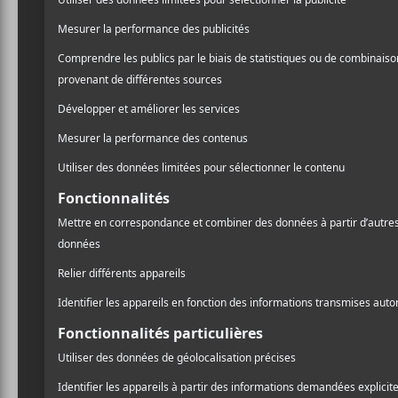
reste quelques places pou
Gonzales
est arrivé sur 
queue qui trônait sur la sc
le temps de se concentrer
première pièce de
Solo Pi
Les premières minutes de 
Gonzales
s’est amusé sur 
amusant pour les tympans. 
notre plus grand plaisir. M
connaître monsieur
Gonz
Le violoncelle 
Stella Le Page s’est jointe 
connue sous le nom de
Be