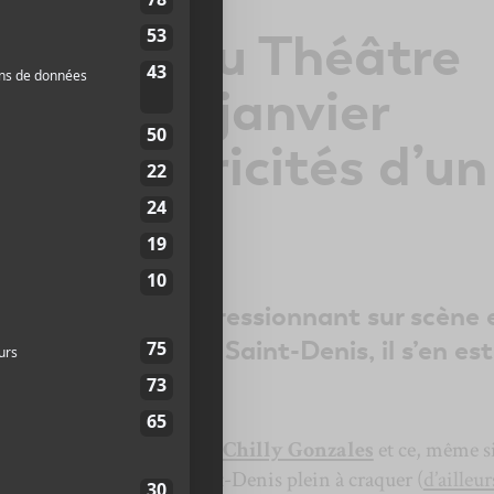
onzales au Théâtre
is le 13 janvier
s excentricités d’un
 potteux
t d’un naturel impressionnant sur scène 
planches du Théâtre Saint-Denis, il s’en est
.
certos sobres hier soir avec
Chilly Gonzales
et ce, même si
commencé. Devant un Saint-Denis plein à craquer (
d’ailleurs