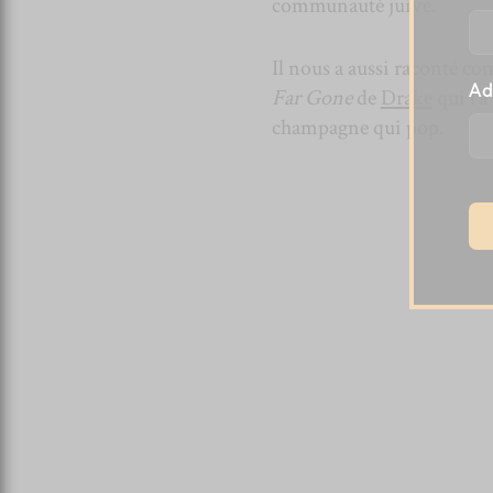
communauté juive.
Il nous a aussi raconté co
Ad
Far Gone
de
Drake
qui l’a
champagne qui pop.