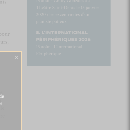
13 août - Chilly Gonzales au
mis
Théâtre Saint-Denis le 13 janvier
2020 : les excentricités d’un
pianiste potteux
L’INTERNATIONAL
 pour
PÉRIPHÉRIQUES 2026
urs,
13 août - L’International
Périphérique
×
es
de
h,
et
le
re