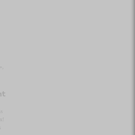
»,
nt
as
x!
s