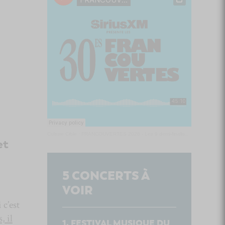
Culture Cible
·
FRANCOUVERTES 2026 - Les 9 demi-finalistes analysés à chaud! | Culture Cible
et
5
CONCERTS À
VOIR
 c’est
, il
FESTIVAL MUSIQUE DU