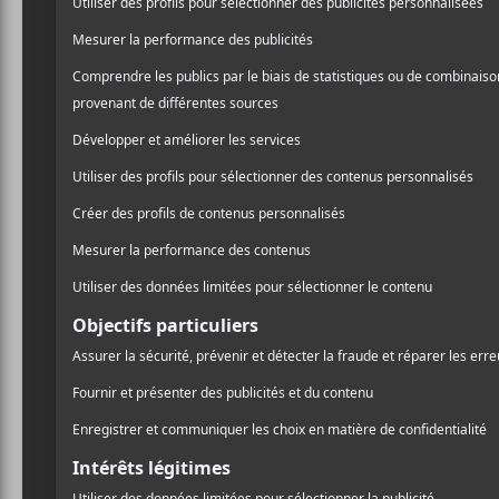
Chilly G
Saint-Den
2020 : le
pianiste
Chilly Gonzales es
hier soir, sur les 
donné à cœur joie
On était très loin des con
ainsi que les choses ont 