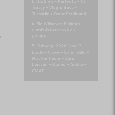
Little Simz + Partyof2 + AJ
Tracey + Viagra Boys +
Turnstile + Franz Ferdinand
Sid Wilson de Slipknot
aurait été renvoyé du
um
groupe
Osheaga 2026 | Jour 3 :
Lorde + Clipse + Sofia Isella +
Not For Radio + Zara
Larsson + Gunna + Amble +
CMAT