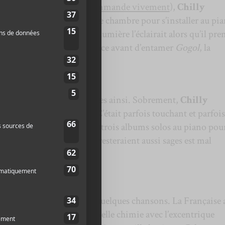
r ce soir et on vous le recommande vivement
),
Chilly
scène doucement, en robe de chambre pour s’installer au pia
ène. Une faible douche de lumière l’éclairait alors qu’il pre
 quelques secondes en silence avant d’entamer
Gogol
, la
ano I
.
ce concerto se sont données ainsi. Sobrement,
Chilly
les touches de son piano. C’était parfois touchant et parfois
Il s’est promené entre les trois albums solos au piano pou
ais penser que les choses resteraient aussi sages est mal
ales
.
qui chante
à
Chilly Gonzales
après quelques chansons. La Française 
au Corbeau
, possède une belle chimie avec l’excentrique