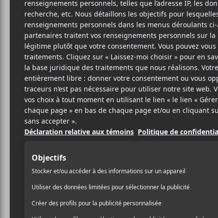
14 JANVIER 2020
LOUIS-PHILIPPE
PAR
LABRÈCHE
PARTAGER
F
T
P
A
W
A
C
I
R
E
T
T
B
T
A
O
E
G
O
R
E
K
R