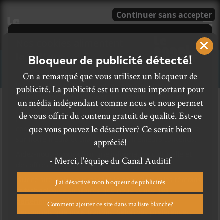
E
Bloqueur de publicité détecté!
CONCERTS
On a remarqué que vous utilisez un bloqueur de
publicité. La publicité est un revenu important pour
un média indépendant comme nous et nous permet
13 AVRIL 2023
de vous offrir du contenu gratuit de qualité. Est-ce
LOUIS-PHILIPPE LABRÈCHE
PAR
/ PUNK/HARDCORE
que vous pouvez le désactiver? Ce serait bien
/ ROCK
apprécié!
F
T
P
A
W
A
- Merci, l'équipe du Canal Auditif
C
I
R
E
T
T
B
T
A
J'ai désactivé mon bloqueur de publicités
O
E
G
O
R
E
Comment ajouter ce site dans ma liste blanche?
K
R