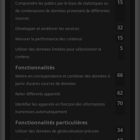
comme des coups de poing. Par contre, un peu trop
rapidement, on se rend compte que c’est un peu un «
one trick pony » dans la mesure où la section
rythmique ne varie pas énormément d’une pièce à
l’autre. Le groupe a tout de même offert une
performance honnête.
Bikini Kill
Le concert a commencé sur un froid alors que
Kathleen Hanna a demandé aux premières rangées de
mettre un masque en expliquant que c’est important
de faire attention les uns aux autres. On est militante
ou on ne l’est pas. Elle reviendra sur ce moment un
peu bizarre en expliquant qu’aux États-Unis le système
de santé est nul et que c’est vraiment un problème
d’être malade ou de donner une maladie à des gens