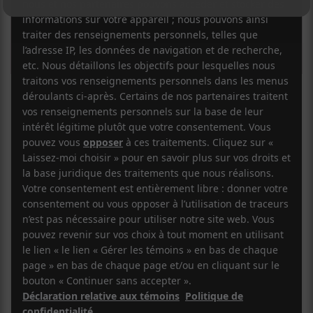
Bikini Kill et CB
Radio Gorgeous
au MTELUS le 12
avril 2023 :
Fille(s) rebelle(s)