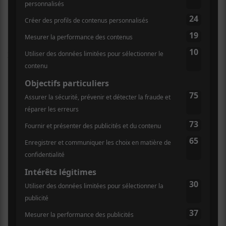
CB Radio Gorgeous
La formation punk de Chicago avait la tâche d’ouvrir
pour la bande à Kathleen Hanna. Actif depuis 2018,
CB Radio Gorgeous
fait un punk plutôt direct qui
repose en grande partie sur la présence scénique de la
chanteuse Anna Kinderman. Cette dernière est très
expressive dans sa livraison des textes et se promène
de long en large de la scène. Le look de la bande est
quand même impressionnant : une bassiste qui a les
airs d’une maîtresse d’école, un guitariste avec un «
handle bar » qui semble tout droit sorti du Texas et un
batteur qui ressemble au personnage nerd de toutes les
comédies romantiques des années 90.
Le groupe fait une bonne première impression avec
ses chansons énergiques qui rentrent dans le corps