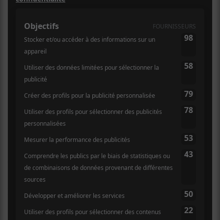
C’était un moment historique
puisque c’était la première fois, et
probablement la dernière, que Bikini
Kill mettait le pied à Montréal.
Pour les fans de
Bikini Kill
c’était le moment tant
attendu après deux reports, un premier à cause de la
pandémie et un deuxième parce qu’une membre avait
attrapé la COVID. Pour certains, c’est après une
attente de près de trois ans plus tard que la date
initiale prévue du 18 mai 2020, qu’ils pouvaient enfin
voir le mythique groupe. Les meneuses du
mouvement Riot Grrrl n’ont pas déçu avec une
performance énergique et incarnée au MTELUS.