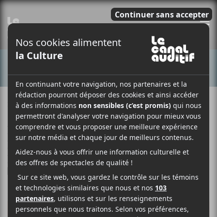
E
CONCERTS
30 NOVEMBRE 2019
LOUIS-PHILIPPE LABRÈCHE
PAR
/ FESTIVAL
/ FRANCOPHONE
/ JAZZ
/ POP
/ PUNK/HARDCORE
/ ROCK
F
T
P
A
W
A
C
I
R
E
T
T
B
T
A
O
E
G