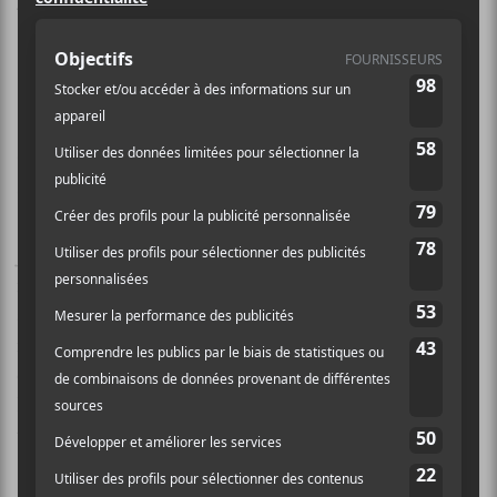
Deux journées sans failles à date
pour la septième édition du festival
qui met de l’avant des artistes
québécois à Paris!
J’étais bien plongé dans le décalage horaire quand je
me suis présenté pour le concert de
Jérôme Minière
à l’Auguste théâtre. Apparemment, il n’y avait pas que
mon corps de décalé.
Minière
s’est présenté comme
coach et nous a balancé une conférence sur le
DTQSAR. Mais qu’est-ce? Eh bien, c’est pour : des
trucs qui ne servent à rien.