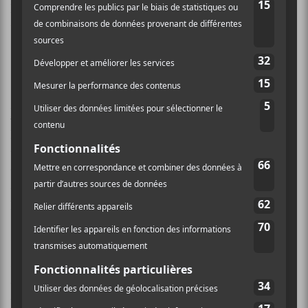
pour son audace. Le tout a duré près de deux heures et
quart de générosité et de rires.
Laisse une bonne première
impression
Dominique Fils-Aimé
était peut-être à son premier
passage dans la capitale française, elle s’est assurée d’y
être réinvitée avec une solide performance au Centre
culturel de l’Ambassade du Canada à Paris. Il faut le
dire, c’est une salle magnifique dans laquelle
Dominique Fils-Aimé
a brillé de mille feux.
Parmi les moments marquants de cette performance
sans faille, la
Strange Fruit
reprise de Billie Holiday
était d’une touchante beauté. Elle a même dû se
tourner après celle-ci pour essuyer pudiquement les