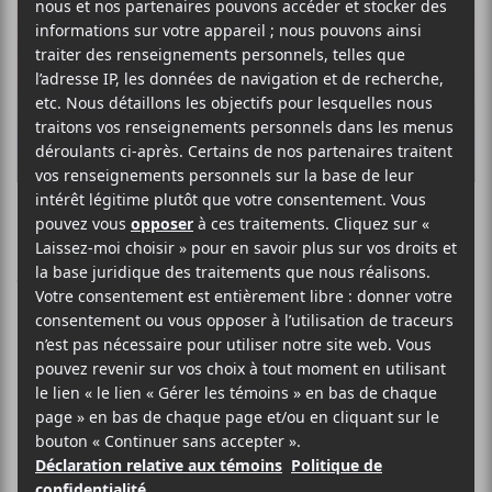
O
R
E
K
R
Aurores Montréal
2019 : Jérôme
Minière et
Dominique Fils-
Aimé