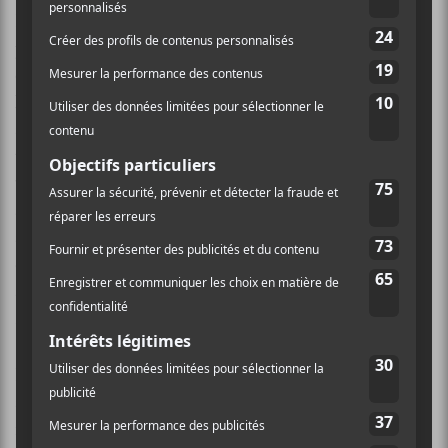
Pendant sa conférence avec des diapos
particulièrement drôles à l’appui, il a fait quelques
chansons à la guitare ou encore en version quasi-
karaoké. Il joue sur la notion de vrai et de faux et
s’amuse avec le public. C’était très divertissant et
totalement différent de ce à quoi on s’attend en allant
voir un spectacle de
Jérôme Minière
. Plus la soirée
avançait et plus tout ceci se transformait en concert
alors qu’il a enfilé des pièces passant à travers sa
discographie au complet. C’est passé de
Jour de rien
sur
Petit cosmonaute
en 2002 jusqu’à
Duplicatas
sur
La forêt numérique
, paru en 2018.
Il a terminé le tout avec une invitation à danser sur
scène, une invitation qui a gêné le public de ce lieu
intime à l’exception d’un spectateur que nous saluons