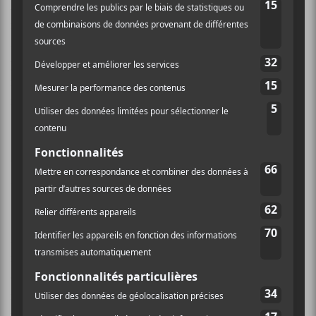
A.Chal
a invité le public à partager sa lumière
intérieure avant de jouer son titre
To the Light
, créant
ainsi un moment de communion et d’émotion
partagée. Au milieu de l’excitation,
A.Chal
a pris un
moment pour exprimer sa gratitude envers le public
montréalais. Entre deux chansons, il partagea avec un
sourire sincère:
«
C’est ma première fois à Montréal, mais je sens déjà
l’énergie et l’esprit de cette ville. J’adore votre swag,
vraiment
. »
Les acclamations enthousiastes de la foule
résonnèrent dans la salle, témoignant de l’accueil
chaleureux réservé au jeune artiste. Dans un paysage
musical où le
playback
est devenu la norme, la
performance en direct d’
A.Chal
était rafraîchissante