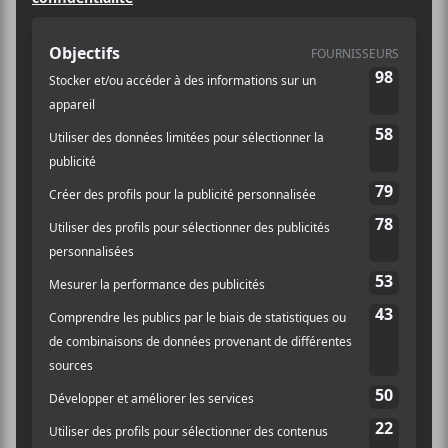
printemps dans une atmosphère
plaisante après les longs mois
d’hiver.
Photos par Alex Dilem
Originaire des États-Unis avec des racines
péruviennes,
A.Chal
a offert une performance
remarquable, accompagné par le talentueux C.K. à la
batterie, dont la présence sur scène ajoutait une
dimension exceptionnelle à chaque morceau.
L’énergie dégagée par
A.Chal
et le public a transformé
l’ambiance, faisant paraître la salle comme si elle était
pleine à craquer. La mise en scène minimaliste avec
des lumières rouges et des symboles incas en arrière-