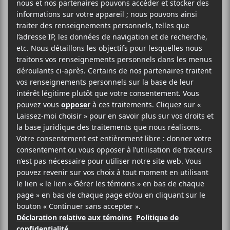
A.Chal au Studio
TD le 29 mars
2024
Le spectacle captivant d’A.Chal au
Studio TD à Montréal le vendredi 29
mars 2024 a été une expérience
mémorable, soulignant le début du