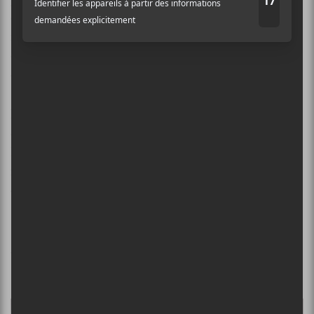
et dynamique. Son énergie contagieuse, ses
interactions avec le public et ses talents de
showman
ont maintenu l’excitation à son comble tout au long
de la soirée.
En terminant,
A.Chal
s’est tourné vers le public
demandant si les gens avaient des demandes spéciales.
Le titre “000000” semblait unanime. C’est à ce
moment que l’artiste partagea avec le public une
confidence inattendue :
« Je dois vous avouer quelque chose. Je n’ai pas
l’instrumental pour ‘000000’ parce que c’est une
chanson que je déteste
. »