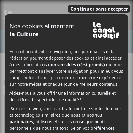
E
CONCERTS
3 AVRIL 2024
ALEX MÉTIS WALLACE
PAR
/ HIP HOP / RAP
F
T
P
A
W
A
C
I
R
E
T
T
B
T
A
O
E
G
O
R
E
K
R