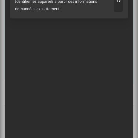
albums préférés et revivre les
concerts de la veille.
Prénom
Nom
Adresse courriel
*
Culture Cible
·
FRANCOUVERTES 2026 - Les 9 demi-finalistes analysés à chaud! | Culture Cible
5
CONCERTS À VOIR