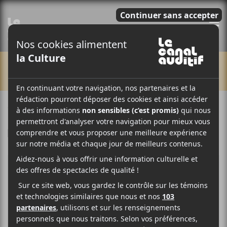
E
CHRONIQUES
11 SEPTEMBRE 2025
LOUIS-PHILIPPE LABRÈCHE
PAR
F
T
P
A
W
A
C
I
R
E
T
T
B
T
A
O
E
G
O
R
E
K
R