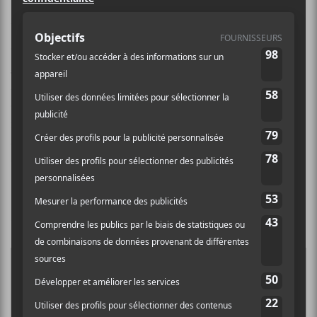
Voici le premier
Touski’a
, un magazine culturel
commun des médias de
Culture Cible
qui regroupe
Atuvu.ca
,
Baron Mag
,
Bible Urbaine
, Le Canal
Auditif et
Sors-tu.ca
. Pour cette première édition,
c’est moi, LP Labrèche, qui était invité comme
rédacteur en chef. On te parle des albums québécois à
écouter cet automne, les concerts, des expositions, du
théâtre, de la danse à voir et des livres à lire!
Bonne lecture / écoute!