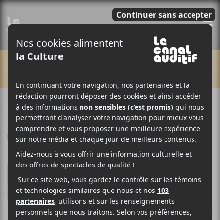
E
CHRONIQUES
3 DÉCEMBRE 2025
LOUIS-PHILIPPE LABRÈCHE
PAR
/ FRANCOPHONE
F
T
P
A
W
A
C
I
R
E
T
T
B
T
A
O
E
G
O
R
E
K
R