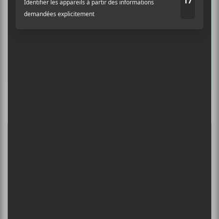
Prénom
Nom
Culture Cible
·
FRANCOUVERTES 2026 - Les 9 demi-finalistes analysés à chaud! | Culture Cible
Adresse courriel
*
5
CONCERTS À VOIR
ÎLESONIQ 2026
8 août - Parc Jean-Drapeau
PISS | THEE SOREHEADS + POOLGIRL