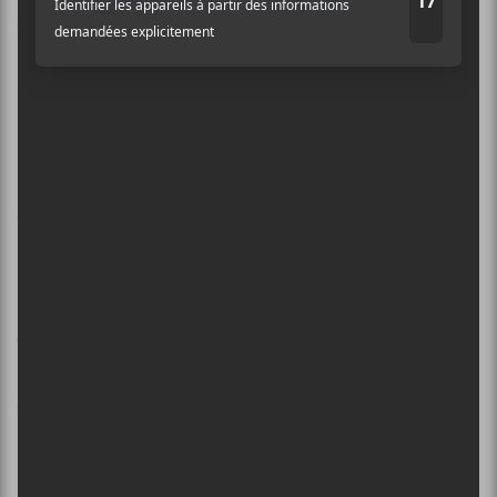
v=qORYO0atB6g[/youtube]
6. Sure Shot
[youtube]http://www.youtube.com/watch?
v=JhqyZeUlE8U[/youtube]
7. Egg Man
[youtube]http://www.youtube.com/watch?
v=5x5NCDYB1Lc[/youtube]