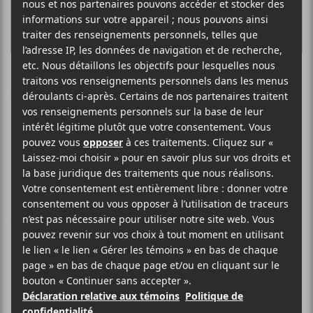
Top 10 Beastie
Boys
Adam Yauch
, alias
MCA
, est décédé des suites d’un
cancer des glandes salivaires, le 4 mai 2012, laissant
dans le deuil des milliers de fans de l’importante
formation new-yorkaise nommée
Beastie Boys
.
Deux ans plus tard, on ne peut que constater le trou
béant laissé par le départ forcé du groupe de rap dit
«old-school». Les
Beastie Boys
ont permis à un bon