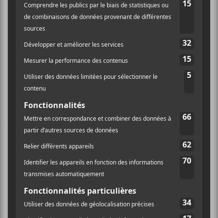
3. Fight For Your Right
[youtube]http://www.youtube.com/watch?
v=eBShN8qT4lk[/youtube]
4. Pass The Mic
[youtube]http://www.youtube.com/watch?
v=NpsvBvwRuf0[/youtube]
5. Intergalactic
[youtube]http://www.youtube.com/watch?