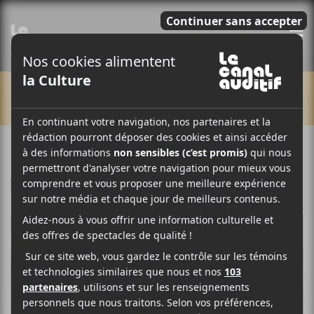
E
CHRONIQUES
1 MAI 2014
STÉPHANE DESLAURIERS
PAR
F
T
P
A
W
A
C
I
R
E
T
T
B
T
A
O
E
G
O
R
E
K
R