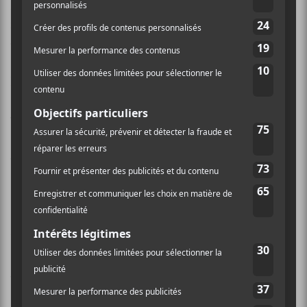
Mike D
,
Ad Rock
et
MCA
! De plus, on vous invite à
faire votre choix parmi les cinq chansons proposées
dans le cadre de notre question du mois mensuelle.
Bon visionnement!
1. So What’cha Want
[youtube]http://www.youtube.com/watch?
v=ru3gH27Fn6E[/youtube]
2. Sabotage
[youtube]http://www.youtube.com/watch?
v=z5rRZdiu1UE[/youtube]