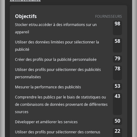
nombre de jeunes blancs d’Amérique de mettre un
pied dans l’univers du rap; chasse gardée à l’époque (et
c’était fort compréhensible!) de la jeune communauté
afro-américaine.
Cette brèche crée par les
Beastie Boys
a permis un
sublime métissage musical réunissant sous un même
toit, des Blacks, des Blancs, des métalleux, des punks,
des poètes, des anarchisites, afin de créer, ce que je
considère aujourd’hui comme étant la forme musicale
la plus inventive du moment: le hip-hop.
Les collaborateurs du Canal Auditif présentent
humblement leurs dix meilleures chansons des
Beastie Boys
. Nous offrons une déférence sentie à