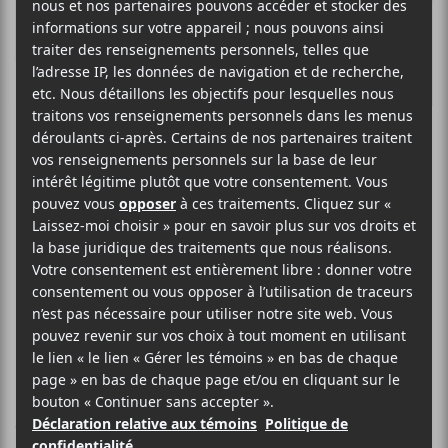
Plaque Tournante
| Ariane Roy et
Maurin Auxéméry
LP Labrèche et Marc-André
Mongrain (Sors-tu) reprennent le
flambeau pour une nouvelle année et