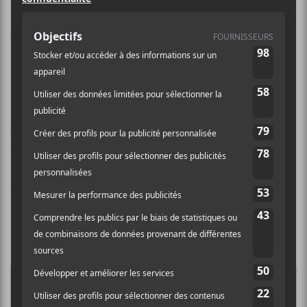
ont rencontré Ariane Roy et Maurin
Auxéméry en amont des Francos de
Montréal.
Plaque Tournante
est de retour pour une nouvelle
année. Le duo de Marc-André Mongrain de
Sors-
tu.ca
et LP Labrèche ont interviewé
Ariane Roy
, qui
sera sur la scène principale des Francos de Montréal le
samedi 13 juin, ainsi que Maurin Auxéméry, le
directeur du festival.
Bonne écoute!