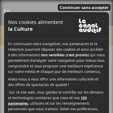
E
CHRONIQUES
9 JUIN 2026
LOUIS-PHILIPPE LABRÈCHE
PAR
/ FESTIVAL
/ FRANCOPHONE
F
T
P
A
W
A
C
I
R
E
T
T
B
T
A
O
E
G
O
R
E
K
R