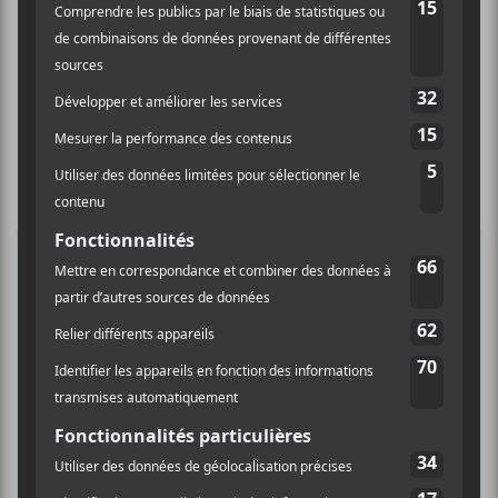
×
INSCRIPTION À L’INFOLETTRE
Ne manquez pas les dernières
nouvelles!
Abonnez-vous à l’infolettre du Canal
Auditif pour tout savoir de l’actualité
musicale, découvrir vos nouveaux
albums préférés et revivre les
concerts de la veille.
Prénom