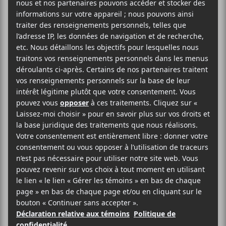
Les EP de janvier
MOGWAI – LES REVENANTS EP
Mogwai
groupe post-rock
d’Écosse est déjà très connu et
adoré. Voilà que le groupe
donne un premier aperçu de
l’album
Les Revenants
, censé
paraître un peu plus tard cette
année. Il faut préciser que ces