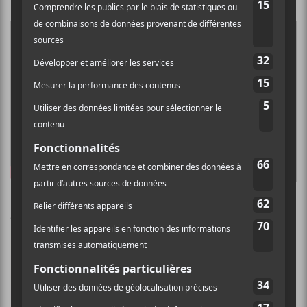
A-TRAK – TUNA-MELT EP
Pour ceux qui ne connaissent
pas
A-Trak
(de son vrai nom
Alain Macklovitch
), il est un DJ
originaire de Montréal,