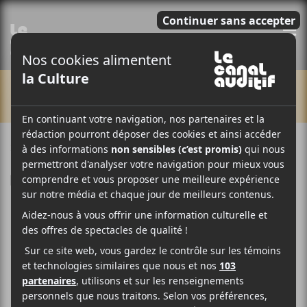
E
CHRONIQUES
25 JANVIER 2013
LOUIS-PHILIPPE LABRÈCHE
PAR
F
T
P
A
W
A
C
I
R
E
T
T
B
T
A
O
E
G
O
R
E
K
R