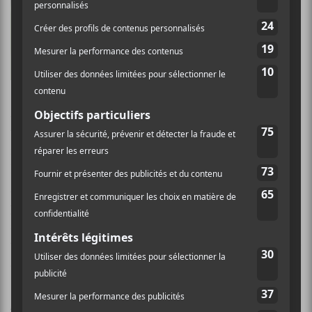
auteure-compositrice-
interprète anglaise qui fait des
vagues depuis la sortie de son
album
Devotion
, paru l’année
dernière en Europe. Celle-ci fait
une première saucette en
Amérique avec cet EP. On y retrouve quatre chansons
tirées de son opus précédent. Voilà une pop
intelligente et sensuelle qui tire ses sources du soul.
Parmi les pièces intéressantes,
Sweet Talk
et
If Your
Never Gonna Move
et son électro-pop accessible fera
plaisir à un large public. La jeune dame a collaboré
avec
SBTRKT
et possède une voix puissante et
touchante, et elle en fait la démonstration sur ce mini-
album.
//jessieware.com