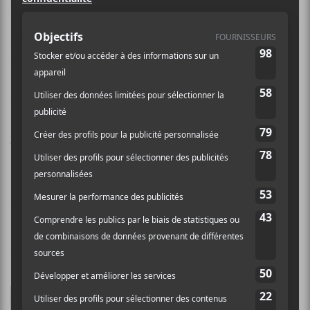
musiques ont été composées pour une série
télévisuelle française, et donc, ces titres sont
entièrement instrumentaux. Ceci étant dit, on a
affaire un mini-album aux ambiances sombres et à la
rythmique lourde et lente qui plaira sans doute à
certains fans de
Nine Inch Nails
.
mogwai.sandbag.uk.com/awrenchedvirilelore
[youtube]http://www.youtube.com/watch?
v=3c4M31mWImQ[/youtube]
JESSIE WARE – IF YOUR NEVER
GONNA MOVE EP
Jessie Ware
est une jeune