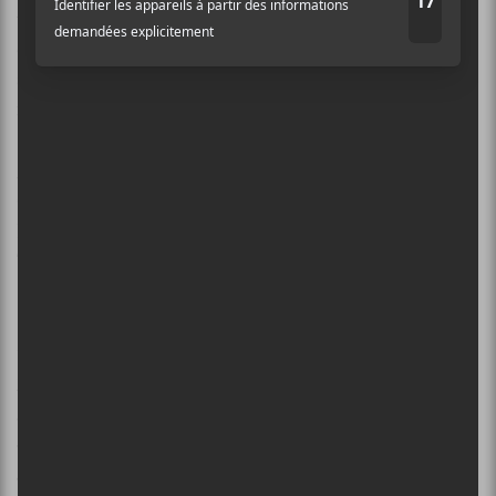
tridimensionnelle nous livre ici une savante
démonstration de rock marginal bien ficelé. Un
album incassable du début à la fin qui est destiné aux
mélomanes avertis seulement.
Aluk Todolo
Occult Rock
Paru en 2012
The Ajna Offensive Records
84 minutes
1.
Occult Rock I
2.
Occult Rock II
×
3.
Occult Rock III
4.
Occult Rock IV
INSCRIPTION À L’INFOLETTRE
5.
Occult Rock V