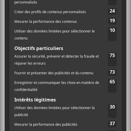
sonore, de plus de dix minutes, bien appuyée par un
«blast beat» de batterie sans le moindre minuscule
répit du batteur. C’est à se demander s’il ne subira pas
un arrêt cardiaque avant la fin tant le rythme y est
soutenu et intense. Heureusement pour lui, la cadence
diminue quelque peu par la suite.
Des traces importantes de black métal, krautrock,
drone, free-jazz et rock psychédélique sont facilement
repérables à travers tout ce joli chaos sonore. Le
groupe semble aussi affectionner les moments plus
ambiants, mais quand même quelque peu bruyants et
assurément lugubres, comme en témoigne la
troisième pièce du disque nommée
Occult Rock III
.
D’ailleurs, il faut admettre que les gars ne se sont pas