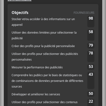
simplement que la tâche n’est pas chose simple. Leur
O
R
E
K
R
musique est intense, opaque, parfois même extrême et
n’est assurément pas recommandée par docteure
maman. Si vous avez le culot d’écouter l’album deux
fois de suite, et que faire une visite obligatoire à votre
oto-rhino-laryngologiste par la suite ne vous effraie
pas, et bien allez-y, mais avec le volume encore plus
élevé la seconde fois. Cela dit, les écoutes répétées de
leur dernier album intitulé
Occult Rock
nous révèlent
une création solide, savamment construite et
interprétée de brillante façon.
Paraît-il qu’un album est présentement en gestation,
mais pour l’instant, c’est
Occult Rock
qui est paru en
2012 qui fait foi de plus récent album pour ce trio
français. L’album double de plus de 84 minutes s’ouvre
sur le titre
Occult Rock I
, une très puissante décharge