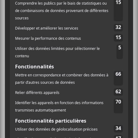
cassé la tête pour les titres en baptisant les huit
chansons tout simplement
Occult Rock I
jusqu’à
Occult Rock VIII
. De toute façon, les pièces sont tous
instrumentales, alors à quoi bon de se casser le bicycle
avec des titres?
Fait à noter, l’enregistrement s’est fait «live» en studio
et ça permet de bien capter l’énergie des chansons et
de conserver ce côté malpropre et sombre que l’on
aime bien. La capture de son est fort décente et l’on
entend bien les moindres détails et soubresauts de
chaque musicien. Malgré la longueur du disque,
aucune chanson ne fait office de remplissage et ça,
c’est encore une fois très bien.
Enfin, la puissante formation qui permet de libérer
son esprit à travers une musique agressive