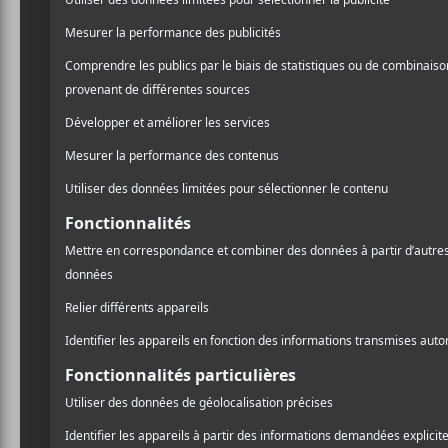
avec Mike Clay dans le vi
A
l