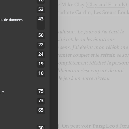
vidéo de sa session
live
avec Mike Clay (
Clay and Friends
)
tion avec Connor Seidel (
Charlotte Cardin
,
Les Sœurs Boul
ne chanson de rejet et de trahison. Le jour où j’ai écrit la
eillée dans ce lieu de morosité totale où les émotions
 cerveau ne faisait aucun sens. J’ai éteint mon téléphone
u piano de mon frère. Le premier couplet et le refrain se so
ux, j’ai compris que j’avais complètement idéalisé la person
l. Un puissant sentiment de libération s’est emparé de moi.
e que j’ai vraiment poussé le jeu à un autre niveau.
alorisation à l’extrême.
ièce
You’re Not Special
.
plutôt aérien et contemplatif. On peut voir
Yung Leo
à l’œ