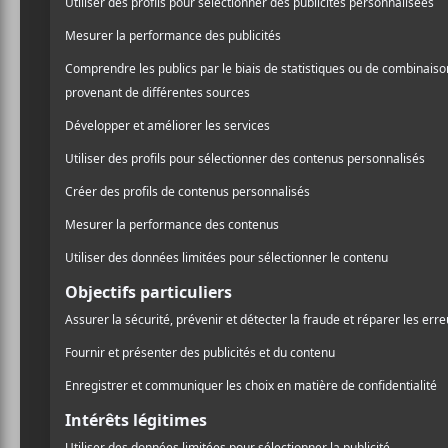
/ INDIE
Elle partage également la 
/ POP
dernier partage la réalisa
PARTAGER
F
T
P
A
W
A
You’re Not Special
est u
C
I
R
chanson, je m’étais rév
E
T
T
B
T
A
semblent mortelles. Mon
O
E
G
puis je me suis assise a
O
R
E
K
R
écrits tous seuls. Par e
dont je faisais le deui
Une sorte d’extase, parc
L’idéalisation et la dév
Yung Leo sur la création de sa p
Le tout offre un résultat 