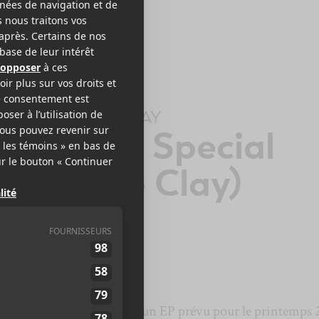
NG LEO
+
MIKE CLAY
u’re Not Special
avec Mike Clay)
e
You’re Not Special
issu d’un EP prévu pour le printemps 