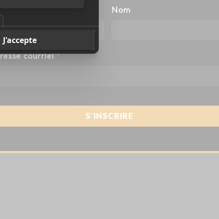
énom
Nom
resse courriel
*