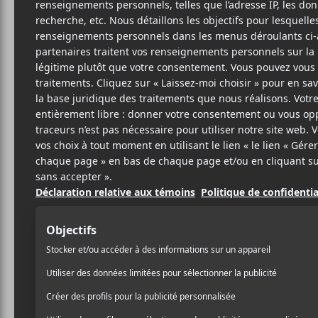
YU
Yo
(
14 OCTOBRE 2021
MYRIAM BERCIER
PAR
Yung Leo
partage sa pièc