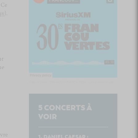
. Ce
ay
).
nt
ne
Culture Cible
·
FRANCOUVERTES 2026 - Les 9 demi-finalistes analysés à chaud! | Culture Cible
5
CONCERTS À
VOIR
uvre
DANIEL CAESAR :