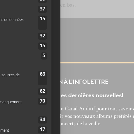
déo de sa session
live
juste en bas.
INSCRIPTION À L’INFOLETTRE
Ne manquez pas les dernières nouvelles!
bonnez-vous à l’infolettre du Canal Auditif pour tout savoir 
’actualité musicale, découvrir vos nouveaux albums préférés 
revivre les concerts de la veille.