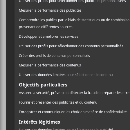
/ FOLK
Appelby
dévoile
Ville
, u
/ FRANCOPHONE
rock, l’auteur-compositeur-
/ ROCK
campagne, le temps qui pas
PARTAGER
des guitares franches et d
F
T
P
A
W
A
dépose lentement, avec
A
C
I
R
E
T
T
B
T
A
O
E
G
O
R
E
K
R