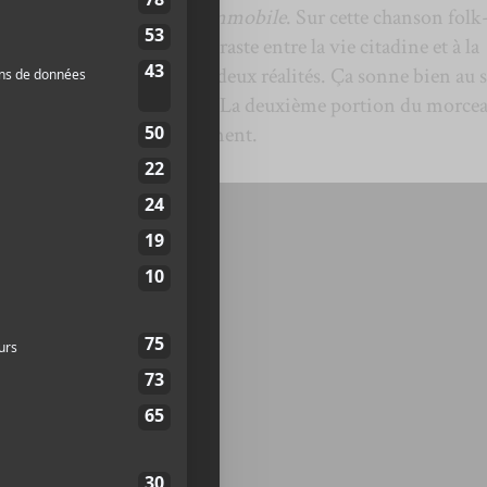
n deuxième extrait après
Immobile
. Sur cette chanson folk
interprète aborde le contraste entre la vie citadine et à la
se et l’équilibre entre ces deux réalités. Ça sonne bien au 
e la basse de Cédric Martel. La deuxième portion du morcea
ppelby
qui chante doucement.