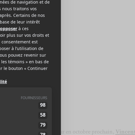
CENT APPELBY
lle
e
, un album qui verra le jour en octobre prochain,
Vincen