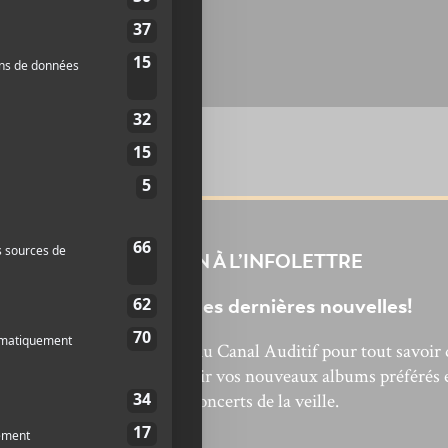
INSCRIPTION À L’INFOLETTRE
Ne manquez pas les dernières nouvelles!
bonnez-vous à l’infolettre du Canal Auditif pour tout savoir 
’actualité musicale, découvrir vos nouveaux albums préférés 
revivre les concerts de la veille.