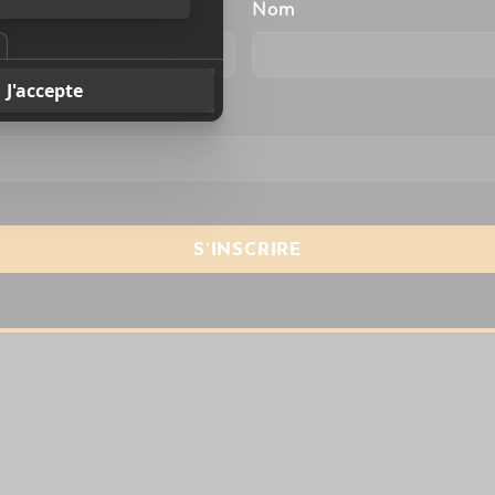
énom
Nom
resse courriel
*