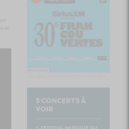
-
son
u se
Culture Cible
·
FRANCOUVERTES 2026 - Les 9 demi-finalistes analysés à chaud! | Culture Cible
5
CONCERTS À
VOIR
FESTIVAL MUSIQUE DU