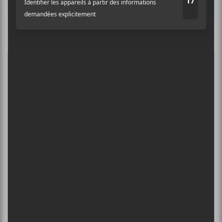
Prénom
Culture Cible
·
FRANCOUVERTES 2026 - Les 9 demi-finalistes analysés à chaud! | Culture Cible
Nom
5
CONCERTS À VOIR
Adresse courriel
*
FESTIVAL MUSIQUE DU BOUT DU
MONDE 2026
6 août - Sarah
DANIEL CAESAR : TOURNÉE SONS OF
SPERGY + 070 SHAKE
6 août - Centre Bell
ÎLESONIQ 2026
8 août - Parc Jean-Drapeau