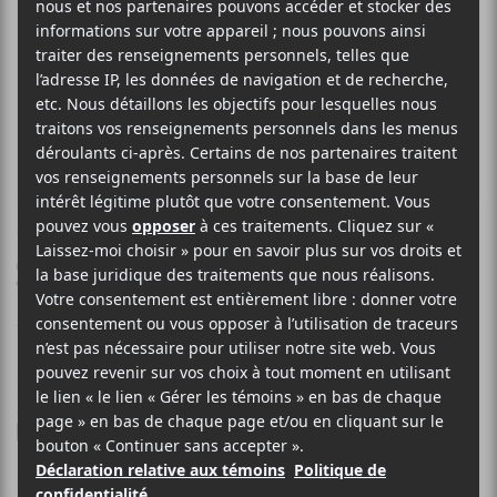
VINCENT VALLIÈRES
Sarah
1 OCTOBRE 2025
SIMÉON DUMONT
PAR
/ FOLK
/ FRANCOPHONE
/ ROCK
F
T
P
A
W
A
C
I
R
En juin dernier,
E
T
T
Vincent Vallières
a lancé l’extrait
Je