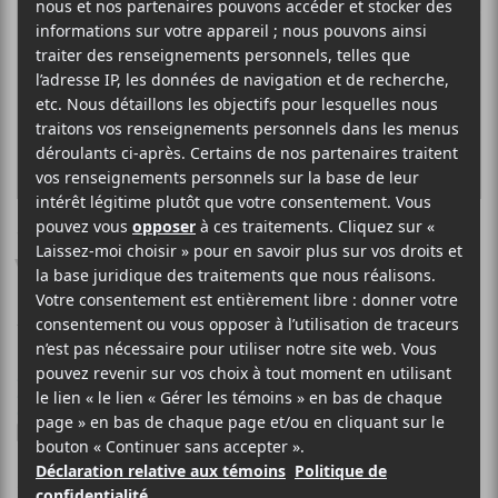
VALSE FRÉQUENCE
Ville américaine
7 OCTOBRE 2021
MYRIAM BERCIER
PAR
/ FRANCOPHONE
/ INDIE
/ ROCK
F
T
P
A
W
A
C
I
R
Le groupe montréalais
E
T
T
Valse Fréquence
présente le