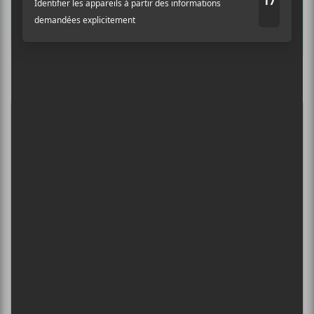
Nom
Culture Cible
·
FRANCOUVERTES 2026 - Les 9 demi-finalistes analysés à chaud! | Culture Cible
Adresse courriel
*
5
CONCERTS À VOIR
ÎLESONIQ 2026
8 août - Parc Jean-Drapeau
PISS | THEE SOREHEADS + POOLGIRL
8 août - Théâtre Fairmount
INTERNATIONAL DE MONTGOLFIÈRES
DE SAINT-JEAN-SUR-RICHELIEU : FIN DE
SEMAINE 2