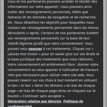
THE BEACHES
Grow Up Tomorrow
20 JUILLET 2022
MYRIAM BERCIER
PAR
/ ROCK
F
T
P
A
W
A
C
I
R
The Beaches
E
T
T
révèle le simple
Grow Up Tomorrow
, «
B
T
A
un
banger
estival qui traite d’être dans un état de