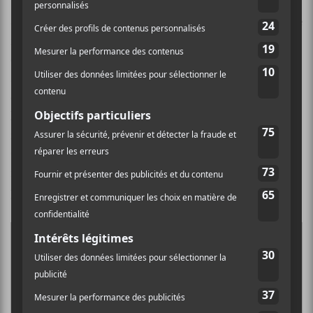
Un vidéoclip accompagne la sortie. Réalisé par Ievy
Stamatov, le clip de
Grow Up Tomorrow
présente une
fête dans une maison avec des
solo cup
rouges. Il
capture bien cette envie de rester jeune, malgré les
années qui passent. La formation explique : « Comme
cette chanson est un bop amusant, nous avons voulu
le représenter de la seule manière que l’on connaît : en
faisant un house party avec tous nos amis proches. »
Comme Leandra fait partie de la communauté queer,
il était important pour le groupe que cette « grande
partie de [sa] vie [soit] dans le vidéoclip. »