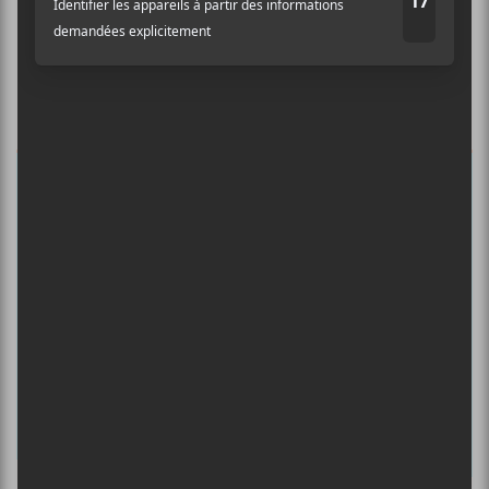
Abonnez-vous à l’infolettre du Canal
Auditif pour tout savoir de l’actualité
musicale, découvrir vos nouveaux
albums préférés et revivre les
concerts de la veille.
Prénom
Nom
Adresse courriel
*