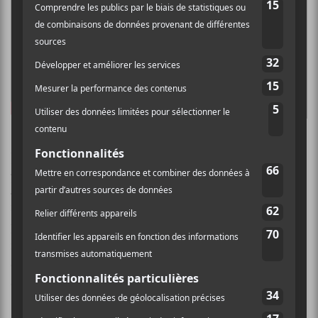
Après avoir fait paraître plusieurs EPs, soit
Drawing
Room
en 2016 ainsi que les séries
Altogheter
Unaccompanied
en 2018, l’auteure-compositrice-
interprète a connu deux années particulièrement
palpitante. Entre autres,
Helena Deland
a tourné à
maintes reprises, elle a supporté des artistes géants
comme
Weyes Blood
,
Connan Mockasin
,
Iggy Pop
et
elle a collaboré avec
JPEGMAFIA
.