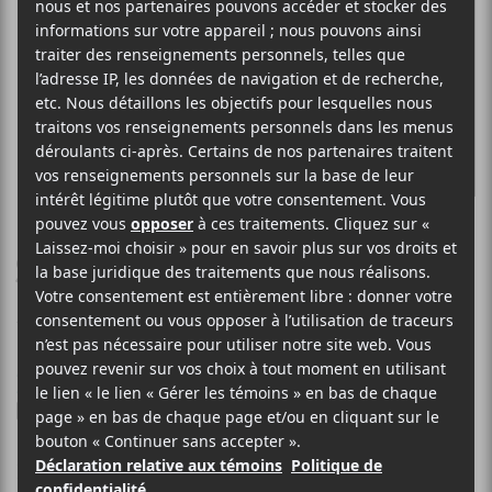
HELENA DELAND
Someone New
11 AOÛT 2020
ELOÏSE LÉVEILLÉ-CHAGNON
PAR
/ INDIE
/ POP
F
T
P
A
W
A
C
I
R
La musicienne montréalaise
E
T
T
Helena Deland
partage
B
T
A