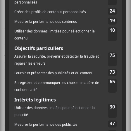
Le clip hommage réunit à merveille les médiums de la
vidéo et de l’animation. C’est l’artiste
multidisciplinaire québécois
Jimmy Crockett
qui se
trouve derrière les coups de crayons, tandis que
Vincent RC
(
Rednext Level
,
Helena Deland
) en signe
la réalisation. Les émotions sont palpables dans ce
court métrage touchant : âmes sensibles, ayez un petit
mouchoir en mains.
Dans un communiqué,
Nelson
s’exprime au sujet du
décès de son ami et du clip qu’il lui dédie : « Cet
accident a changé ma vie, celle de sa famille et de ses
ami.e.s les plus proches. C’est un épisode qui a gravé
dans le roc de ma perception l’aspect éphémère de