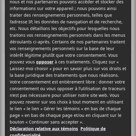
ROBERT NELSON
Lucioles
2 DÉCEMBRE 2020
ELOÏSE LÉVEILLÉ-CHAGNON
PAR
/ FRANCOPHONE
/ HIP HOP / RAP
F
T
P
A
W
A
C
I
R
Le rappeur québécois Robert Nelson / Ogden
E
T
T
B
T
A