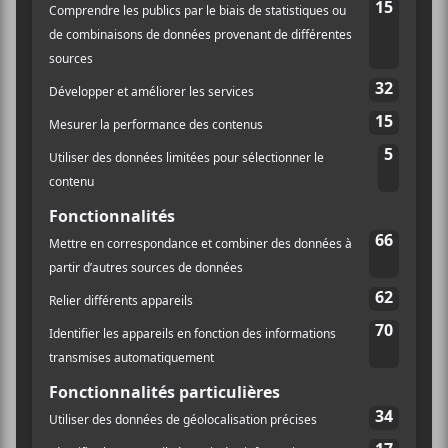
l’existence. La tournure des événements m’a fait
explorer bien des ombres, mais aussi des lumières.
Ces lumières sont mes lucioles. J’ai éventuellement
ressenti le besoin de parler de ces lucioles dans une
chanson. […] Le travail de moine qu’il [Jimmy
Crockett] a accompli m’émeut à ce jour, et je sais que
Bernard, qui savait apprécier à sa juste valeur le
médium du dessin animé et du travail patiemment
fait à la main, aurait adoré la minutie et la beauté qui
se dégagent des images de Jerm. »
Nelson
et sa bande partagent donc aujourd’hui la
lumière des lucioles, à ce moment de l’année où la
lumière diminue chaque jour, « en cette étrange
période où plusieurs vivent des moments de solitude
dans l’ombre du confinement hivernal. Tout finit par
passer, il est bon de se le rappeler. »