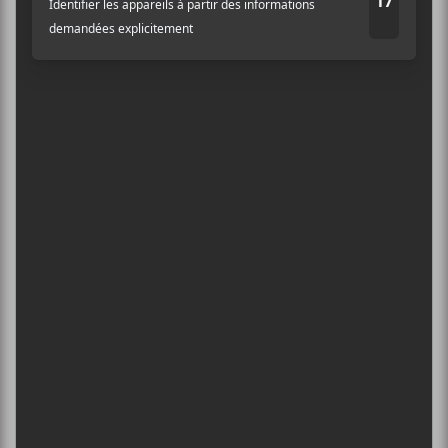
ÎLESONIQ 2026
Adresse courriel
*
8 août - Parc Jean-Drapeau
PISS | THEE SOREHEADS + POOLGIRL
8 août - Théâtre Fairmount
INTERNATIONAL DE MONTGOLFIÈRES
DE SAINT-JEAN-SUR-RICHELIEU : FIN DE
SEMAINE 2
13 août - Morphine
L’INTERNATIONAL PÉRIPHÉRIQUES
2026
13 août - L’International Périphérique
BORN AT MIDNIGHT + PAYCHEQUE +
CRASHER
13 août - Les Foufounes Électriques