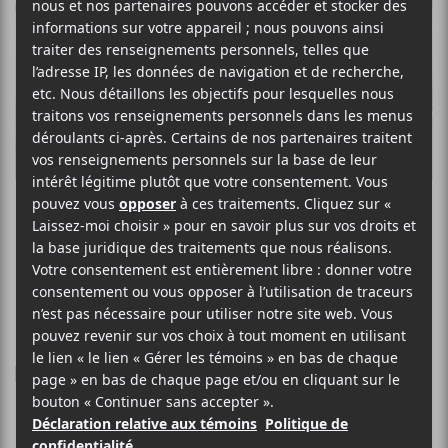
PRINCESS NOKIA
Morphine
13 JUILLET 2018
LOUIS-PHILIPPE LABRÈCHE
PAR
/ HIP HOP / RAP
/ R & B / SOUL
F
T
P
A
W
A
C
I
R
Princess Nokia
E
T
T
lance un clip pour la chanson
B
T
A