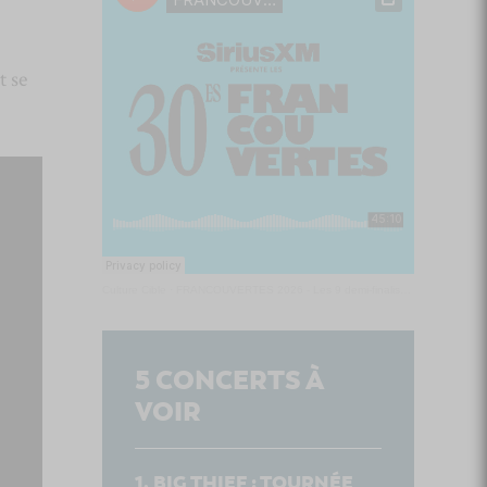
t se
Culture Cible
·
FRANCOUVERTES 2026 - Les 9 demi-finalistes analysés à chaud! | Culture Cible
5
CONCERTS À
VOIR
BIG THIEF : TOURNÉE