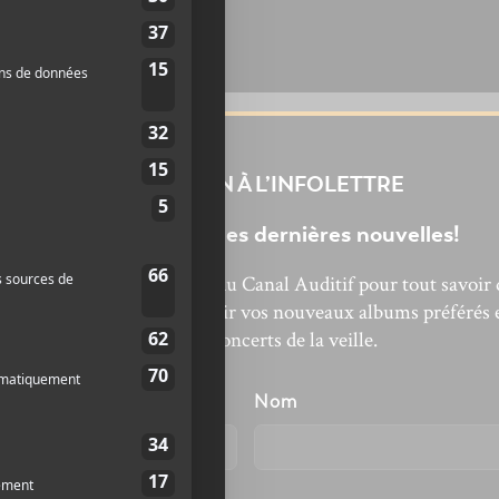
INSCRIPTION À L’INFOLETTRE
Ne manquez pas les dernières nouvelles!
bonnez-vous à l’infolettre du Canal Auditif pour tout savoir 
’actualité musicale, découvrir vos nouveaux albums préférés 
revivre les concerts de la veille.
énom
Nom