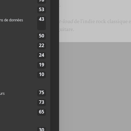
es On
qui paraîtra le 21 août.
rivent dans la tradition
quiet-loud
de l’indie rock classique e
oine de la musique à la guitare.