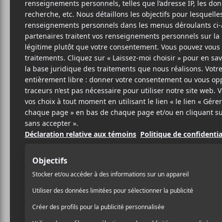
WES
P
6 JUILLET 2026
SAMUEL LACASSE
PAR
Le quatuor de Mancheste