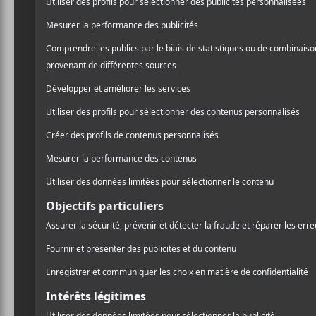
/ INDIE
leur premier album
It Go
/ POP
PARTAGER
Le titre et son clip s’insc
F
T
P
veut un hommage au patrim
A
W
A
C
I
R
E
T
T
B
T
A
O
E
G
O
R
E
K
R