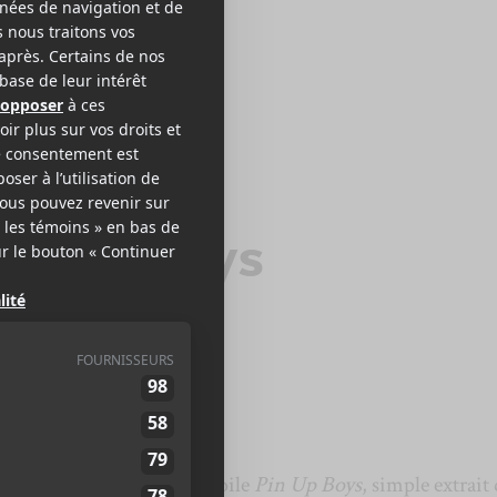
TSIDE COWBOY
in Up Boys
r,
Westside Cowboy
, dévoile
Pin Up Boys
, simple extrait