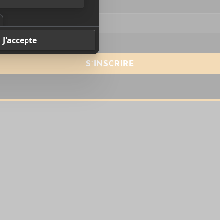
resse courriel
*