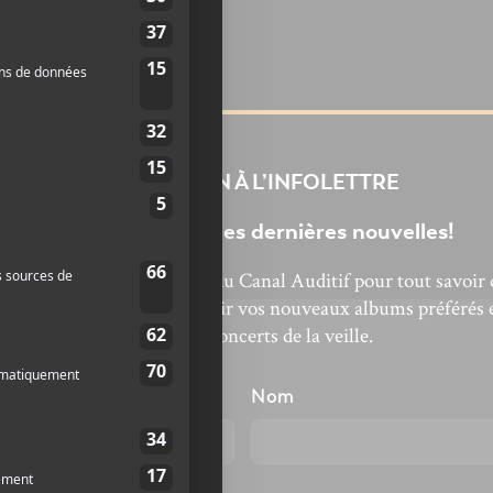
INSCRIPTION À L’INFOLETTRE
Ne manquez pas les dernières nouvelles!
bonnez-vous à l’infolettre du Canal Auditif pour tout savoir 
’actualité musicale, découvrir vos nouveaux albums préférés 
revivre les concerts de la veille.
énom
Nom