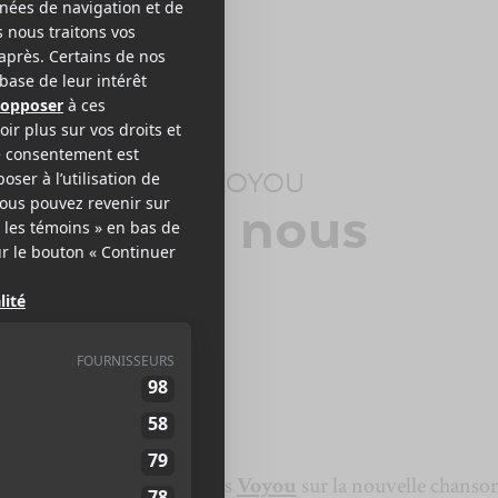
RRE LAPOINTE
+
VOYOU
llait pas nous
viter
forces avec l’artiste français
Voyou
sur la nouvelle chanso