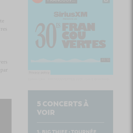
te
res
vers
 par
Culture Cible
·
FRANCOUVERTES 2026 - Les 9 demi-finalistes analysés à chaud! | Culture Cible
5
CONCERTS À
VOIR
BIG THIEF : TOURNÉE