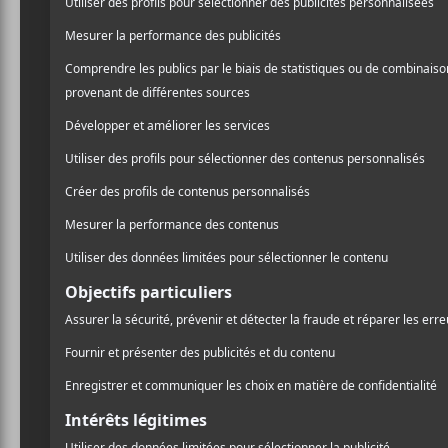
/ FRANCOPHONE
Fallait pas nous inviter
. L
/ MUSIQUE LATINE
bruyante au côté tropical 
/ POP
Montréal et Paris, qui a n
PARTAGER
Joseph Marchand et le bass
F
T
P
A
W
A
alors que Brault coréalise
C
I
R
E
T
T
B
T
A
« Musicalement, ç’a été na
O
E
G
particulier celle de la fin
O
R
E
K
R
et dans le travail de Voyou
une soirée mondaine lors d
pompes.