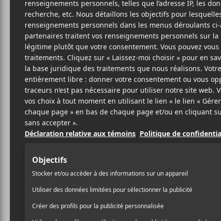
PIE
Fa
in
8 OCTOBRE 2025
SIMÉON DUMONT
PAR
Pierre Lapointe
unit ses 