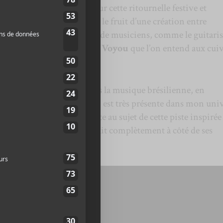
es cuivres résonnent fort sur cette ritournelle festive et
chaleureux. Le morceau est le fruit d’une création entre
otamment inclut le travail de musiciens, comme le guitaris
iste Philippe Brault. C’est
Voyou
que l’on entend aux cuiv
 la chanson avec Lapointe.
turel pour nous d’aller vers la musique brésilienne, en
 des années 60, début 70, qui est très présente dans mon uni
 », explique Pierre Lapointe au sujet de cette piste inspirée
e laquelle l’artiste se sentait complètement à côté de ses