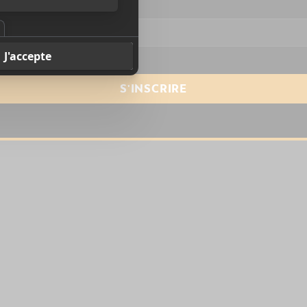
resse courriel
*