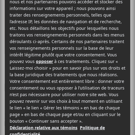
PIERRE LAPOINTE
Difficile de ne pas perdre
pied
19 NOVEMBRE 2025
LOUIS-PHILIPPE LABRÈCHE
PAR
/ FRANCOPHONE
/ POP
F
T
P
A
W
A
C
I
R