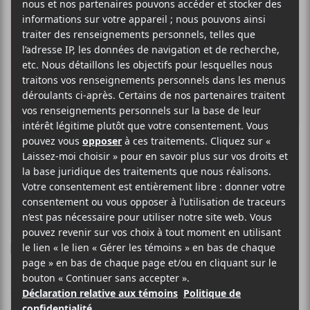
PHARRELL WILLIAMS
+
MILEY CYRUS
Doctor (Work It Out)
1 MARS 2024
LOUIS-PHILIPPE LABRÈCHE
PAR
/ POP
F
T
P
A
W
A
C
I
R
Pharrell Williams
E
T
T
et
Miley Cyrus
lancent une
B
T
A
nouvelle collaboration, mais dans les faits cette