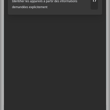
Auditif pour tout savoir de l’actualité
musicale, découvrir vos nouveaux
albums préférés et revivre les
concerts de la veille.
Prénom
Nom
Adresse courriel
*
Culture Cible
·
FRANCOUVERTES 2026 - Les 9 demi-finalistes analysés à chaud! | Culture Cible