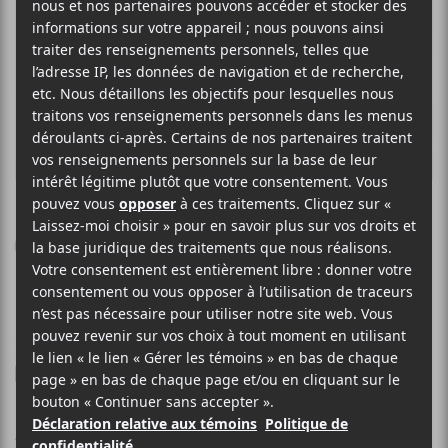
NILÜFER YANYA
Cold Heart
29 AVRIL 2025
LOUIS-PHILIPPE LABRÈCHE
PAR
/ POP
/ ROCK
F
T
P
A
W
A
C
I
R
Nilüfer Yanya
E
T
T
est de retour avec
Cold Heart
une
B
T
A