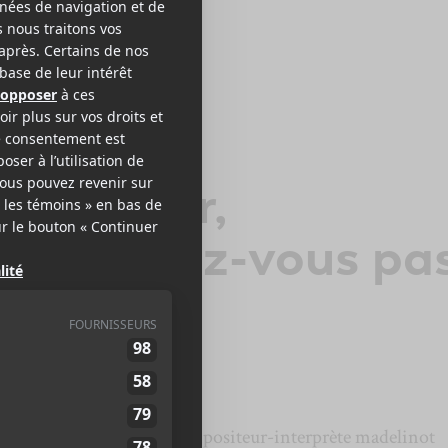
OLAS GÉMUS
 va venir,
écouragez-vous pa
 d’optimisme, l’auteur-compositeur-interprète madelinot