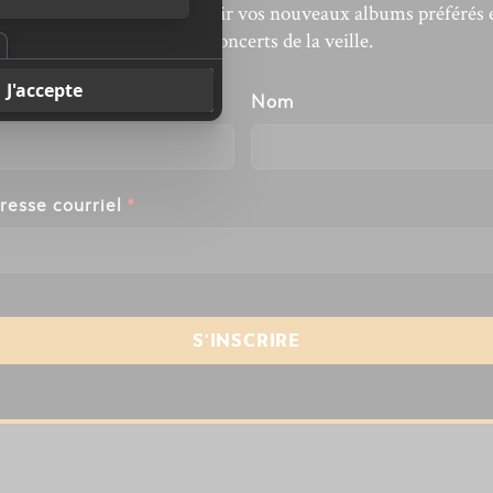
’actualité musicale, découvrir vos nouveaux albums préférés 
revivre les concerts de la veille.
énom
Nom
resse courriel
*