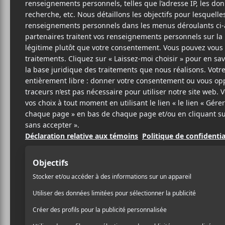
NIC
Ça
d
28 MARS 2025
SIMÉON DUMONT
PAR
Avec douceur et une dose