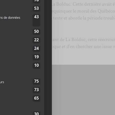
le classique intemporel de La Bolduc. Cette dernière avait é
rande Dépression afin de requinquer le moral des Québéco
de même en retravaillant le texte et aborde la période troub
s plongés.
aractère et l’esprit bienveillant de La Bolduc, cette réécritur
mer les maux de notre époque et d’en chercher une issue »
.