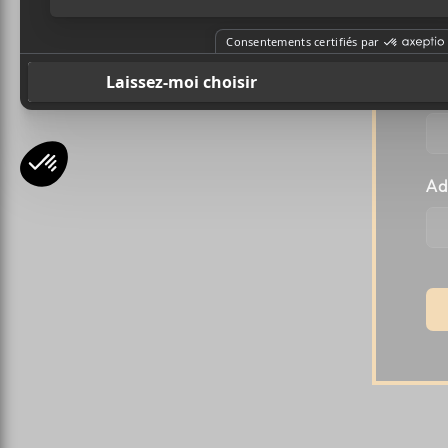
l
Pr
Ad