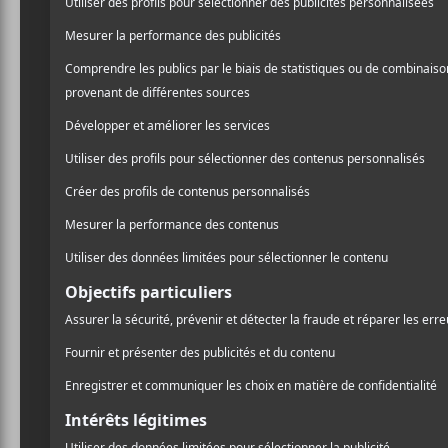
/ FOLK
Nicolas Gémus
revisite 
/ FRANCOPHONE
cette chanson en pleine G
PARTAGER
Aujourd’hui,
Gémus
fait 
F
T
P
dans laquelle nous somme
A
W
A
C
I
R
E
T
T
« Inspirée par la force de c
B
T
A
O
E
G
donc une tentative de nom
O
R
E
explique
Nicolas Gémus
K
R