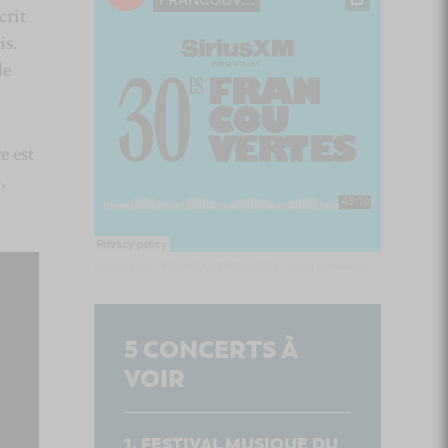
crit
is.
le
e est
,
Culture Cible
·
FRANCOUVERTES 2026 - Les 9 demi-finalistes analysés à chaud! | Culture Cible
5
CONCERTS À
VOIR
FESTIVAL MUSIQUE DU