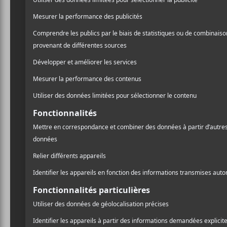
mannequin Alaska Rider 
co-production de Jay Boiv
Mon Doux Saigneur
ser
ainsi que demain le
samed
A
l