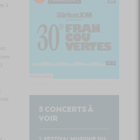
um à
ent
bien
il
Culture Cible
·
FRANCOUVERTES 2026 - Les 9 demi-finalistes analysés à chaud! | Culture Cible
x
pour
5
CONCERTS À
VOIR
FESTIVAL MUSIQUE DU
 La