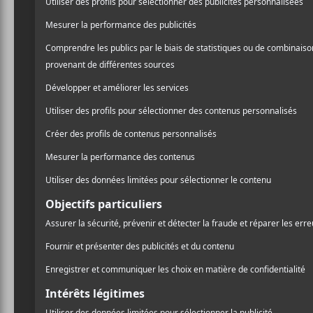
Rodéo
. On annonce égalem
/ FOLK
venir!
/ ROCK
PARTAGER
À cause de la pandémie mo
F
T
P
A
W
A
commençait à peine à tou
C
I
R
l’année 2019. C’est pourq
E
T
T
B
T
A
de sortir du nouveau matér
O
E
G
possible qu’il entame un a
O
R
E
K
R
signe la musique et la co-
musiciens Mandela Coupal
Steel, Cédric Martel à la 
échantillonnages et à la b
la première fois aux choeu
L’auteur-compositeur-inte
vidéoclip légèrement onir