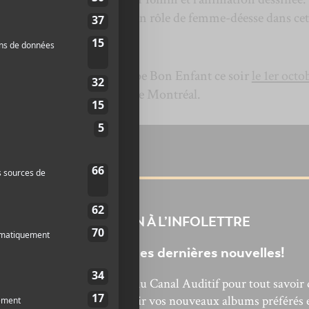
campe magnifiquement son rôle de femme-déesse dans cet
in et Consulat X Stukely.
a en spectacle avec le groupe Bon Enfant ce soir
le 1er octo
i 2 octobre
au MTELUS de Montréal.
INSCRIPTION À L’INFOLETTRE
Ne manquez pas les dernières nouvelles!
bonnez-vous à l’infolettre du Canal Auditif pour tout savoir 
’actualité musicale, découvrir vos nouveaux albums préférés 