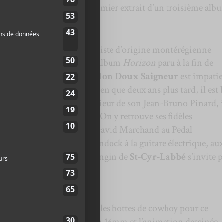
ent que la pièce est le premier extrait d’un troisième alb
ndiale de COVID-19, l’artiste d’origine montérégienne
rner pour son plus récent album
Horizon
paru à la fin de
uoi on a l’impression que
Mon Doux Saigneur
est impati
iel, mais on comprend bien que deux ans plus tard, il est 
utre chapitre! Avec l’ingénieur de son Jean-Bruno Pinard, 
production de ce morceau. On y retrouve ses fidèles
-Dalgleish à la batterie, David Marchand au Pedal
basse et Eliott Durocher-Bundock à la guitare électrique, au
oîte à rythmes. Le jeune frangin de
St-Cyr-Labbé
s’invite 
rs sur
Rodéo.
rprète chausse ses plus belles bottes de cowboy pour ce
ique, mixant captations en 16mm et l’animation dessinée.