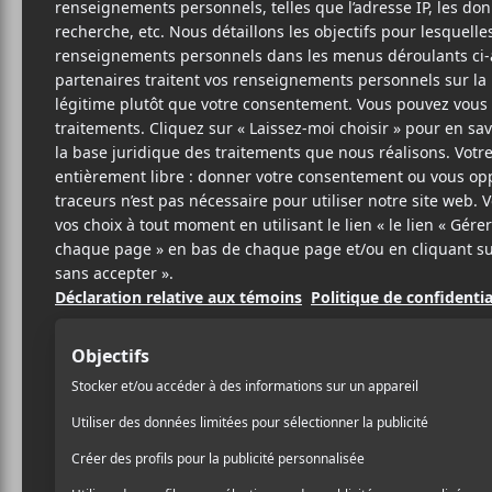
MO
R
1 OCTOBRE 2021
ELOÏSE LÉVEILLÉ-
PAR
Mon Doux Saigneur
(
Em
CHAGNON