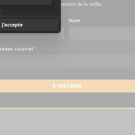
revivre les concerts de la veille.
énom
Nom
resse courriel
*