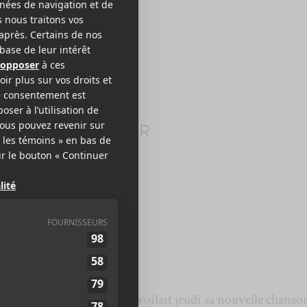
N DOUX SAIGNEUR
odéo
erick St-Cyr-Labbé
) dévoilait jeudi sa nouvelle chanso