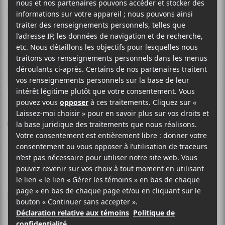
MISC
Carrousel
12 MARS 2025
SIMÉON DUMONT
PAR
/ EXPÉRIMENTAL
/ INSTRUMENTALE
/ JAZZ
F
T
P
A
W
A
C
I
R
Le trio jazz montréalais,
E
T
T
Misc
, qui réunit Jérôme