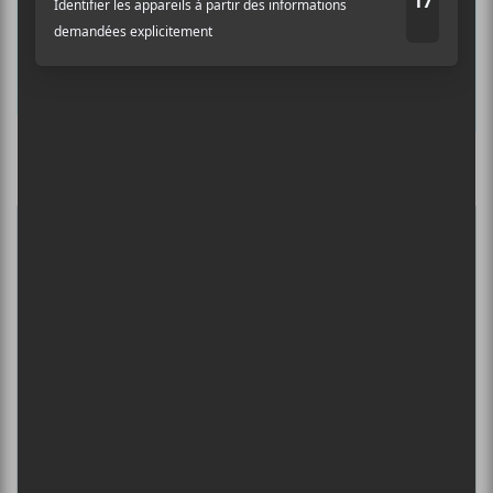
Nom
Culture Cible
·
FRANCOUVERTES 2026 - Les 9 demi-finalistes analysés à chaud! | Culture Cible
Adresse courriel
*
5
CONCERTS À VOIR
BIG THIEF : TOURNÉE SOMERSAULT
SLIDE 360
4 août - L’Olympia de Montréal
FESTIVAL MUSIQUE DU BOUT DU
MONDE 2026
6 août - Carrousel