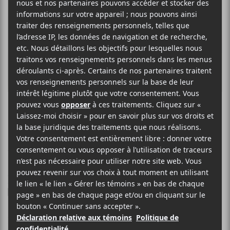
MENURA
Dans l’espace
12 AVRIL 2022
LOUIS-PHILIPPE LABRÈCHE
PAR
/ FRANCOPHONE
/ POP
F
T
P
A
W
A
C
I
R
Deuxième simple pour
E
T
T
Men
u
ra
qui présente la
B
T
A