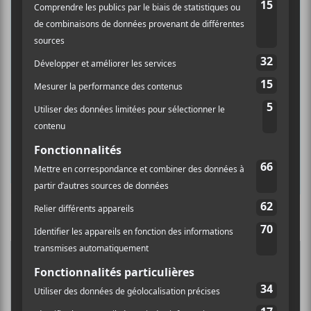
×
INSCRIPTION À L’INFOLETTRE
Ne manquez pas les dernières
nouvelles!
Abonnez-vous à l’infolettre du Canal
Auditif pour tout savoir de l’actualité
musicale, découvrir vos nouveaux
albums préférés et revivre les
concerts de la veille.
Culture Cible
·
FRANCOUVERTES 2026 - Les 9 demi-finalistes analysés à chaud! | Culture Cible
Prénom
5
CONCERTS À VOIR
Nom