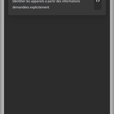
FESTIVAL MUSIQUE DU BOUT DU
MONDE 2026
6 août - Dans l’espace
Adresse courriel
*
DANIEL CAESAR : TOURNÉE SONS OF
SPERGY + 070 SHAKE
6 août - Centre Bell
ÎLESONIQ 2026
8 août - Parc Jean-Drapeau
INTERNATIONAL DE MONTGOLFIÈRES
DE SAINT-JEAN-SUR-RICHELIEU : FIN DE
SEMAINE 2
13 août - Dans l’espace
L’INTERNATIONAL PÉRIPHÉRIQUES
2026
13 août - L’International Périphérique