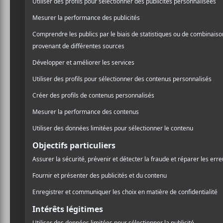
bonhommie. Véritable ode 
/ FOLK
printemps, elle est annonc
/ FRANCOPHONE
/ POP
tard cette année,
Massico
Edgar). Pour le clip, c’est
PARTAGER
F
T
P
desseins. Quand on dit av
A
W
A
C
I
R
E
T
T
Le dernier album de
Mass
B
T
A
O
E
G
O
R
E
K
R