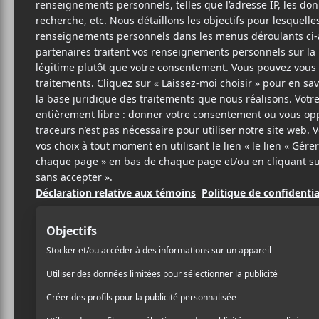
MAS
P
d’
12 AVRIL 2019
LOUIS-PHILIPPE
PAR
Massicotte
arrive avec u
LABRÈCHE