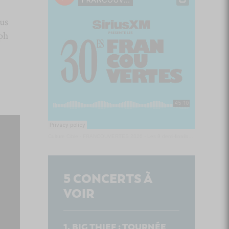
lus
ph
Culture Cible
·
FRANCOUVERTES 2026 - Les 9 demi-finalistes analysés à chaud! | Culture Cible
5
CONCERTS À
VOIR
BIG THIEF : TOURNÉE