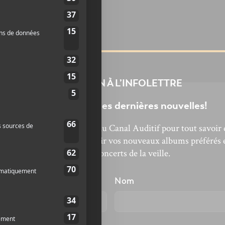
INSCRIPTION À L’INFOLETTRE
Ne manquez pas les dernières nouvelles!
bonnez-vous à l’infolettre du Canal Auditif pour tout savoir 
’actualité musicale, découvrir vos nouveaux albums préférés 
revivre les concerts de la veille.
énom
Nom