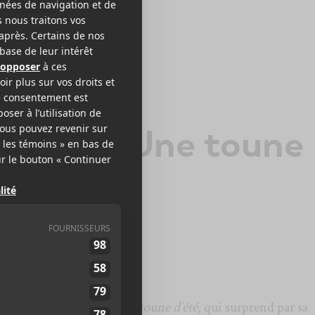
SICOTTE
rimeur : Une toune
été
ne nouvelle chanson,
Une toune d’été
, qui surprend par sa