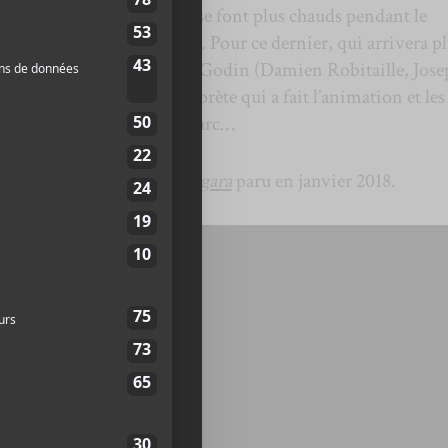
aux rayons du soleil qui se font plus chauds pendant le
iatrice d’un nouvel album. Pour ce dernier, qui arrivera p
tte
a travaillé avec Simon Godin (Damien Robitaille, Jose
 l’auteur-compositeur-interprète qui a fait l’animation et les
oir plusieurs cordes à son arc…
icotte
est
Aux Chutes Niagara
paru en janvier 2018.