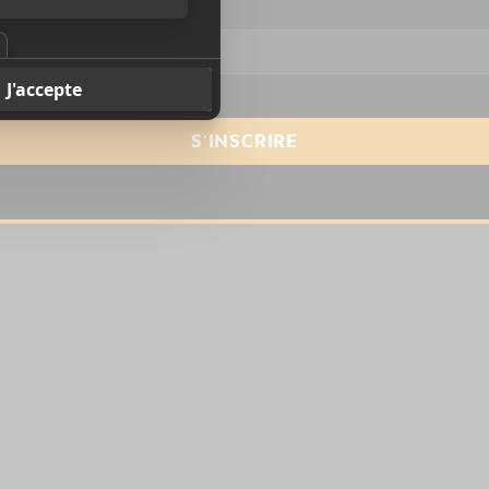
resse courriel
*