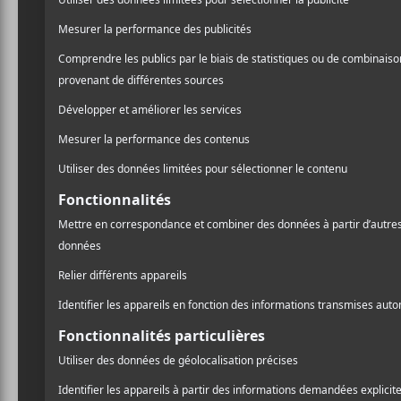
A
l
Pr
PARTAGER