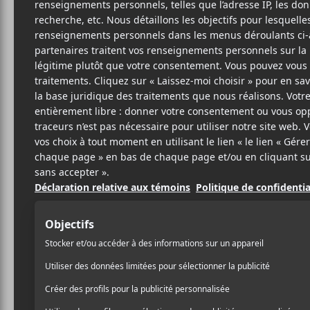
MAR
Pi
9 MAI 2024
FÉLIX LEFEBVRE-
PAR
Avec
Pick Yourself Up
, l
MASSEY