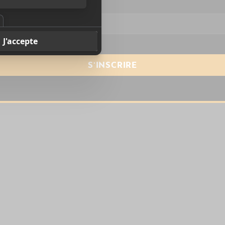
resse courriel
*