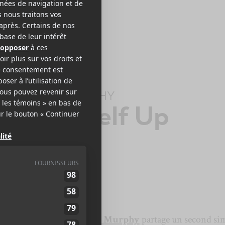
THA SKYE MURPHY
ck Yourself Up
a musicienne
Martha Skye Murphy
partage un second si