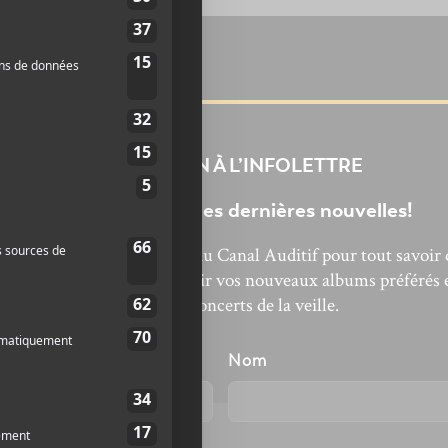
INSCRIPTION À L’INFOLETTRE
Ne manquez pas les dernières nouvelles!
bonnez-vous à l’infolettre du Canal Auditif pour tout savoir 
’actualité musicale, découvrir vos nouveaux albums préférés 
revivre les concerts de la veille.
énom
Nom