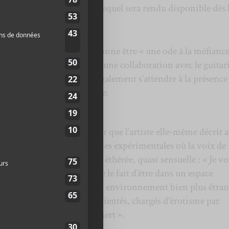
g jeu de onze pièces
UM
, lequel sera rendu disponible dès 
ujet duquel l’artiste mentionne être « une ode à la méfiance
clairs », fait suite à
Need
, une collaboration avec le guitar
emble à venir, on peut également s’attendre à la présence 
e
Claire Rousay
sur
Forgive
.
e, il semble juste d’affirmer que l’artiste elle-même décrit 
de ses deux pièces orchestrales expérimentales où la voix de
pisse le tout d’une énergie éthérée, quasi sensuelle : « Je vo
te tension constante entre le fait d’être dans un espace
uis d’être propulsé dans un environnement bien plus étran
 que les gens se sentent désorientés, chargés d’érotisme par
puis catapultés dans un désert ».