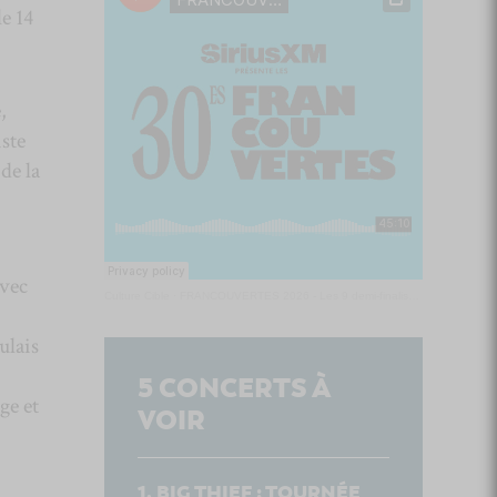
le 14
,
iste
de la
avec
Culture Cible
·
FRANCOUVERTES 2026 - Les 9 demi-finalistes analysés à chaud! | Culture Cible
ulais
5
CONCERTS À
ge et
VOIR
BIG THIEF : TOURNÉE