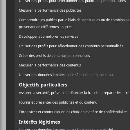
en vue de son premier lon
/ EXPÉRIMENTAL
juin.
/ POP
PARTAGER
Cette nouvelle trame, au s
F
T
P
A
W
A
Fred & Ginger et aux jours 
C
I
R
Roy Montgomery. Sur l’ens
E
T
T
B
T
A
musicienne expérimental
O
E
G
O
R
E
K
R
Au sujet de ce nouveau titr
exactitude ce qui ressort 
Martha Skye Murphy
ta
que l’album ressemble à cet
domestique très intime, p
difficile à situer. Je veux
l’intimité d’une chambre, 