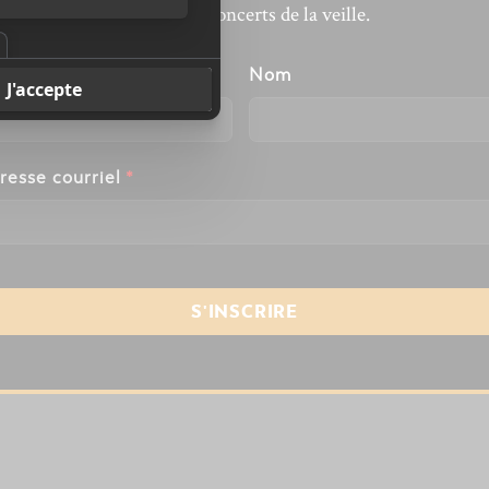
revivre les concerts de la veille.
énom
Nom
resse courriel
*