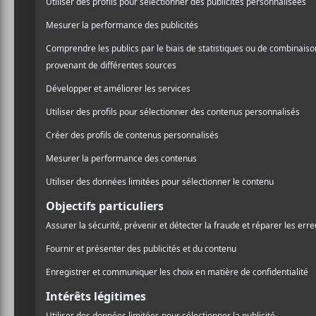
le futur. Si on ne sait pas 
/ FRANCOPHONE
avec ses autres sorties en 
/ POP
rap et de funk. La pièce qu
PARTAGER
profiter davantage plutôt q
F
T
P
A
W
A
aussi un clin d’œil à la
Sur
C
I
R
E
T
T
B
T
A
O
E
G
O
R
E
K
R