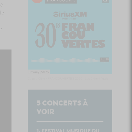
cé
de
n
e
Culture Cible
·
FRANCOUVERTES 2026 - Les 9 demi-finalistes analysés à chaud! | Culture Cible
5
CONCERTS À
VOIR
FESTIVAL MUSIQUE DU