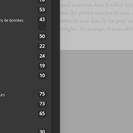
encore la date, on peut dire qu’il continue dans le sillon tra
solo. On retrouve une pop avec des petites touches de jazz, 
i vante le fait de ne pas se mêler de tout dans la vie pour e
ue de se casser la tête à tout régler. Au passage, il nous offr
 la rue Tabaga
.