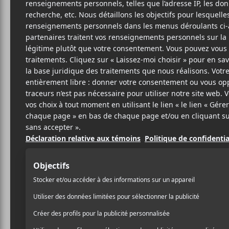
LUI
C
8 MAI 2026
LOUIS-PHILIPPE
PAR
Luis Clavis
propose une n
LABRÈCHE