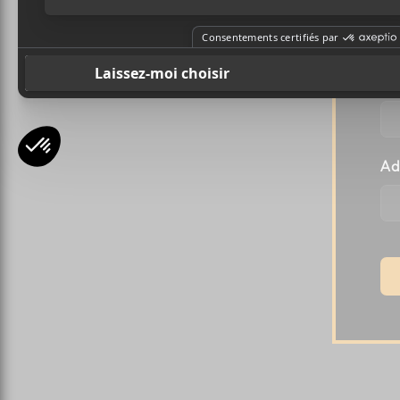
l
Pr
Ad