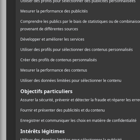
une nouvelle composition 
/ COUNTRY
avec Zoe Sanders.
/ FOLK
/ FRANCOPHONE
PARTAGER
Cette nouvelle chanson du
F
T
P
décontracte, aérien et lég
A
W
A
personne du passé. La voix
C
I
R
E
T
T
juxtaposaient.
B
T
A
O
E
G
O
R
E
K
R