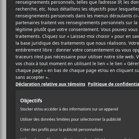
LUC
Le
c
20 AOÛT 2024
FÉLIX LEFEBVRE-
PAR
Avec
Le temps fait bien le
MASSEY