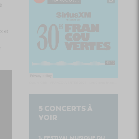
é
x et
e
Culture Cible
·
FRANCOUVERTES 2026 - Les 9 demi-finalistes analysés à chaud! | Culture Cible
5
CONCERTS À
VOIR
FESTIVAL MUSIQUE DU