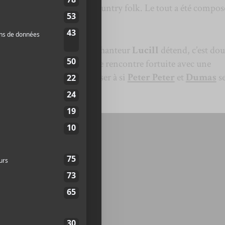
lumineuse aux accents country folk. Le tout a été compos
 multi instrumentiste et chanteur
Lucill
détend, c’est dou
er. Les paroles abordent une rencontre fortuite avec une
 fait en quelque sorte penser à si
Peter Peter
et
Dumas
s