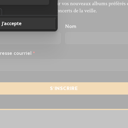
’actualité musicale, découvrir vos nouveaux albums préférés 
revivre les concerts de la veille.
énom
Nom
resse courriel
*