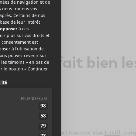
ILL
 temps fait bien le
hoses
s choses
, le musicien Raphaël Bussières, alias
Lucill
, parta