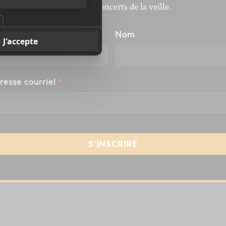
revivre les concerts de la veille.
énom
Nom
resse courriel
*