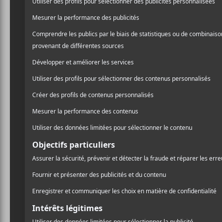
trio formé d’Augusta Ven
/ PUNK/HARDCORE
Climenhage (batterie) affe
/ ROCK
bruyantes.
I’m So Tired
es
PARTAGER
des changements de rythmes
F
T
P
A
W
A
C
I
R
E
T
T
B
T
A
O
E
G
O
R
E
K
R