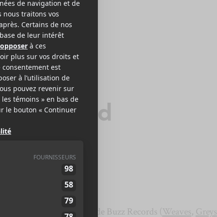
ELY PARADE
m So Tired
e
est la nouvelle signature de Buzz Records (
Weaves
,
Greys