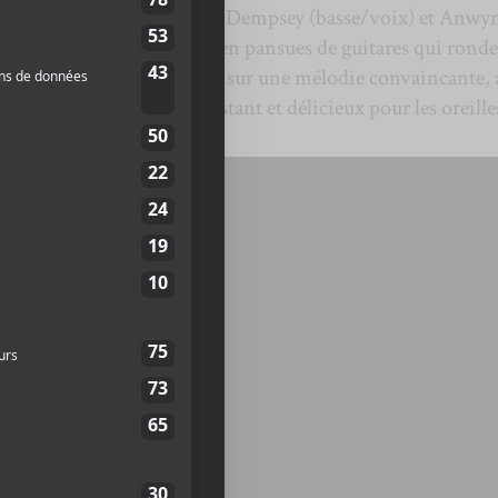
o (guitare/voix), Charlotte Dempsey (basse/voix) et Anwy
ctionnent les sonorités bien pansues de guitares qui ronde
t une chanson qui compte sur une mélodie convaincante, 
 efficaces et un fuzz constant et délicieux pour les oreille