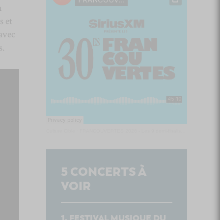
n
s et
avec
s.
Culture Cible
·
FRANCOUVERTES 2026 - Les 9 demi-finalistes analysés à chaud! | Culture Cible
5
CONCERTS À
VOIR
FESTIVAL MUSIQUE DU