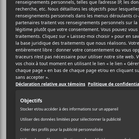
LON
I’
10 AVRIL 2018
LOUIS-PHILIPPE
PAR
Le groupe
Lonely Parad
LABRÈCHE