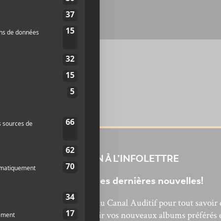
INSCRIPTION À L’INFOLETTRE
Ne manquez pas les dernières nouvelles!
bonnez-vous à l’infolettre du Canal Auditif pour tout savoir 
’actualité musicale, découvrir vos nouveaux albums préférés 