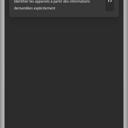
concerts de la veille.
Prénom
Nom
Culture Cible
·
FRANCOUVERTES 2026 - Les 9 demi-finalistes analysés à chaud! | Culture Cible
Adresse courriel
*
5
CONCERTS À VOIR
DANIEL CAESAR : TOURNÉE SONS OF
SPERGY + 070 SHAKE