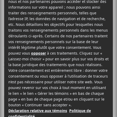
L'ISLE
Silences à la lime
24 AVRIL 2025
SIMÉON DUMONT
PAR
/ FRANCOPHONE
/ POP
F
T
P
A
W
A
C
I
R
Ariane Brunet, alias
E
T
T
L’Isle
, dévoile
Silences à la lime
,
B
T
A