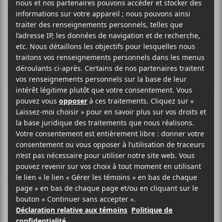
L'IMPÉRATRICE
+
CUCO
Heartquake
29 JUIN 2023
STÉPHANE DESLAURIERS
PAR
/ POP
F
T
P
A
W
A
C
I
R
Le sextuor parisien
E
T
T
L’Impératrice
et l’artiste
B
T
A
mexicano-américain
Cuco
s’unissent pour nous