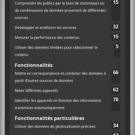
×
INSCRIPTION À L’INFOLETTRE
Ne manquez pas les dernières
nouvelles!
Abonnez-vous à l’infolettre du Canal
Auditif pour tout savoir de l’actualité
musicale, découvrir vos nouveaux
albums préférés et revivre les
concerts de la veille.
Culture Cible
·
FRANCOUVERTES 2026 - Les 9 demi-finalistes analysés à chaud! | Culture Cible
Prénom
5
CONCERTS À VOIR
Nom