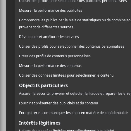
folles. Le groupe a notam
/ ÉLECTRONIQUE
une version anglophone 
/ FRANCOPHONE
/ POP
versions. Une en français, 
anglais.
PARTAGER
F
T
P
A
W
A
On remarque que c’est un 
C
I
R
E
T
T
groove y est toujours, ma
B
T
A
s’attendre à un virage pop 
O
E
G
O
R
E
reste que
Fou
frappe dans 
K
R