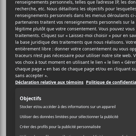
L'I
Fo
9 AVRIL 2020
LOUIS-PHILIPPE
PAR
Fou
est une nouvelle cha
LABRÈCHE