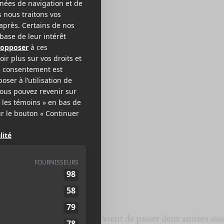
MPÉRATRICE
u / Exit
nson de
L’Impératrice
qui vient de passer deux années ass