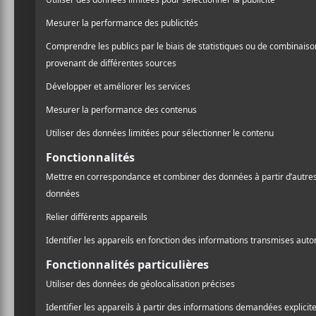
A
l
Pr