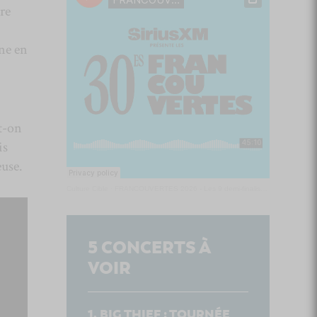
re
une en
t-on
is
euse.
Culture Cible
·
FRANCOUVERTES 2026 - Les 9 demi-finalistes analysés à chaud! | Culture Cible
5
CONCERTS À
VOIR
BIG THIEF : TOURNÉE