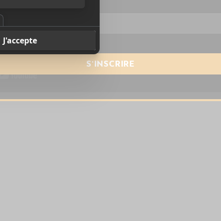
resse courriel
*