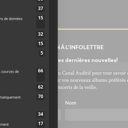
INSCRIPTION À L’INFOLETTRE
Ne manquez pas les dernières nouvelles!
bonnez-vous à l’infolettre du Canal Auditif pour tout savoir 
’actualité musicale, découvrir vos nouveaux albums préférés 
revivre les concerts de la veille.
énom
Nom