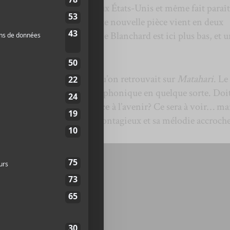
ment tourné amplement aux États-Unis et même fait paraît
de
Matahari
. D’ailleurs, cette nouvelle pièce vient en deux
dont le clip réalisé par Edie Blanchard est ici plus bas, et 
tantinet plus pop que ce qu’on retrouvait sur
Matahari
. Le
is c’est beaucoup plus radiophonique en quelque sorte. Doi
de la part de
L’Impératrice
à l’avenir? Ce sera à voir… ma
le mille avec ses rythmes contagieux et sa mélodie accroch