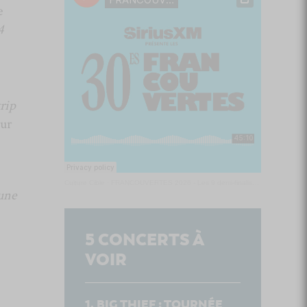
e
4
rip
sur
Culture Cible
·
FRANCOUVERTES 2026 - Les 9 demi-finalistes analysés à chaud! | Culture Cible
’une
5
CONCERTS À
VOIR
BIG THIEF : TOURNÉE