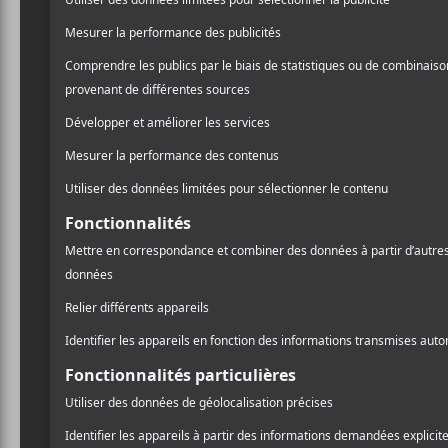
I stare into the void
the void stares back
that’s how I know
I’m still alive
A
l
Pr