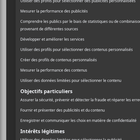
/ INDIE
mind
, à paraître cet auto
Québec revient avec une p
PARTAGER
sortie au printemps derni
F
T
P
A
W
A
C
I
R
La proposition de
l i l a
se
E
T
T
B
T
A
vibrante et légère dans un
O
E
G
d’été. Le simple se veut un
O
R
E
K
R
l’attachement par peur d’o
«
Il y a là quelque chose
I place myself in things
then into space
who have I ever been b