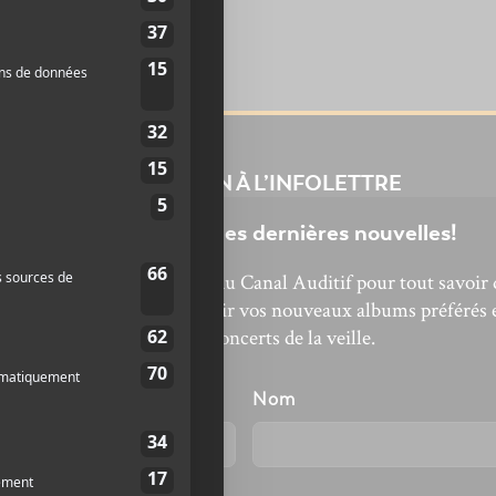
INSCRIPTION À L’INFOLETTRE
Ne manquez pas les dernières nouvelles!
bonnez-vous à l’infolettre du Canal Auditif pour tout savoir 
’actualité musicale, découvrir vos nouveaux albums préférés 
revivre les concerts de la veille.
énom
Nom