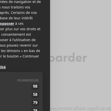
L A
emory hoarder
rder
un second extrait de son premier album
angels on m