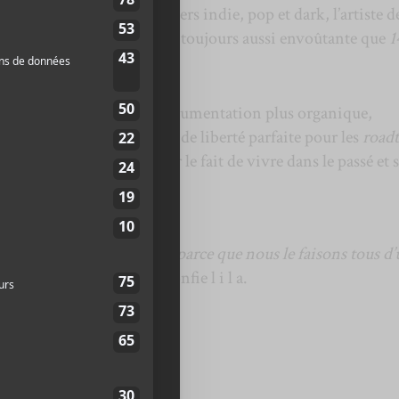
mne. Naviguant dans l’univers indie, pop et dark, l’artiste d
ièce plus lumineuse, mais toujours aussi envoûtante que
1
er.
 clarifie à travers une instrumentation plus organique,
e ambiance de bien-être et de liberté parfaite pour les
roadt
e réflexion nostalgique sur le fait de vivre dans le passé et 
ublier.
 à la fois beau et troublant, parce que nous le faisons tous d
façon ou d’une autre
», confie l i l a.
ut myself