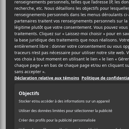
L I 
M
2 JUILLET 2026
SAMUEL LACASSE
PAR
l i
l a
dévoile
memory hoa