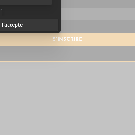
resse courriel
*