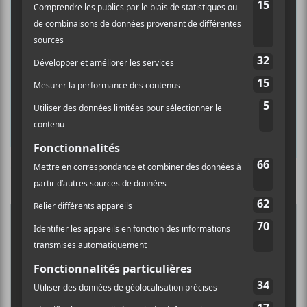
INSCRIPTION À L’INFOLETTRE
Ne manquez pas les dernières
nouvelles!
Abonnez-vous à l’infolettre du Canal
Auditif pour tout savoir de l’actualité
musicale, découvrir vos nouveaux
albums préférés et revivre les
concerts de la veille.
Culture Cible
·
FRANCOUVERTES 2026 - Les 9 demi-finalistes analysés à chaud! | Culture Cible
Prénom
5
CONCERTS À VOIR
Nom
DANIEL CAESAR : TOURNÉE SONS OF
SPERGY + 070 SHAKE