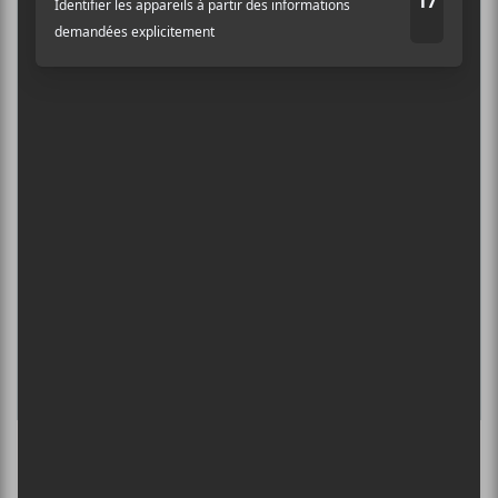
6 août - Centre Bell
Adresse courriel
*
ÎLESONIQ 2026
8 août - Parc Jean-Drapeau
PISS | THEE SOREHEADS + POOLGIRL
8 août - Théâtre Fairmount
INTERNATIONAL DE MONTGOLFIÈRES
DE SAINT-JEAN-SUR-RICHELIEU : FIN DE
SEMAINE 2
13 août - Fitzcarraldo
L’INTERNATIONAL PÉRIPHÉRIQUES
2026
13 août - L’International Périphérique