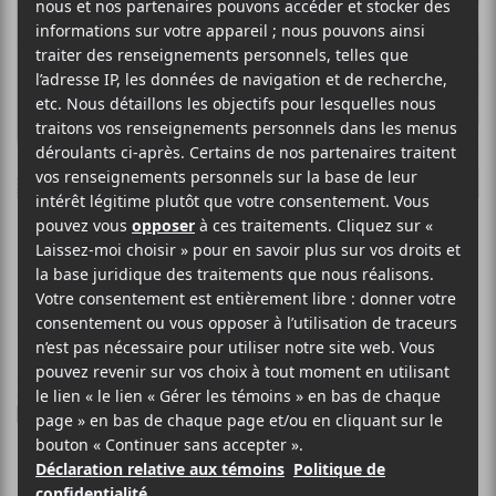
LE CHARME
Fitzcarraldo
26 FÉVRIER 2018
LOUIS-PHILIPPE LABRÈCHE
PAR
/ FRANCOPHONE
/ ROCK
F
T
P
A
W
A
C
I
R
Le groupe de Québec,
E
T
T
Le Charme
, lancera pendant
B
T
A