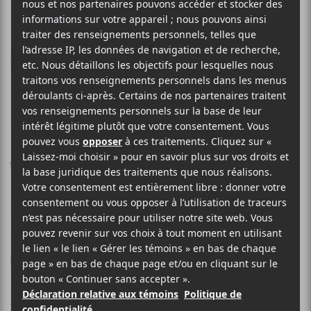
LAND OF TALK
Weight of That Weekend
28 FÉVRIER 2020
LOUIS-PHILIPPE LABRÈCHE
PAR
/ POP
/ ROCK
F
T
P
A
W
A
C
I
R
Land of Talk
E
T
T
est de retour avec une nouvelle
B
T
A