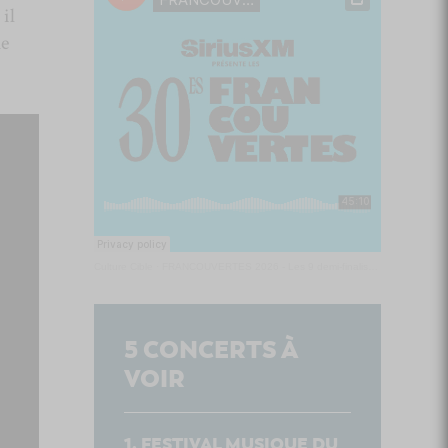
 il
ue
Culture Cible
·
FRANCOUVERTES 2026 - Les 9 demi-finalistes analysés à chaud! | Culture Cible
5
CONCERTS À
VOIR
FESTIVAL MUSIQUE DU