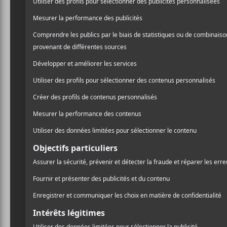
trouve son inspiration da
/ FRANCOPHONE
chante : ça doit être plus 
/ POP
/ ROCK
Juste Robert
chante la so
PARTAGER
F
T
P
A
W
A
C
I
R
E
T
T
B
T
A
O
E
G
O
R
E
K
R