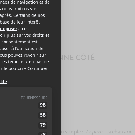
TE ROBERT
+
JEANNE CÔTÉ
a peau
nne Côté
pour son nouveau simple :
Ta peau
. La chanson