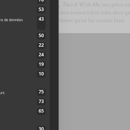
ns une pièce de
Tom Waits
,
Take It With Me
, une pièce où
que de la chair et des os. La pièce avance à bon train alors q
if de la peau et l’amour, un thème qu’on lui connaît bien.