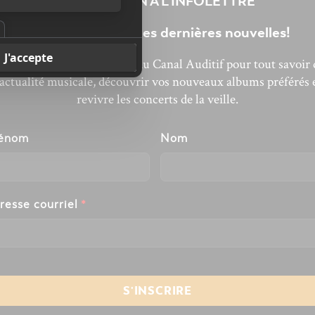
INSCRIPTION À L’INFOLETTRE
Ne manquez pas les dernières nouvelles!
bonnez-vous à l’infolettre du Canal Auditif pour tout savoir 
’actualité musicale, découvrir vos nouveaux albums préférés 
revivre les concerts de la veille.
énom
Nom
resse courriel
*