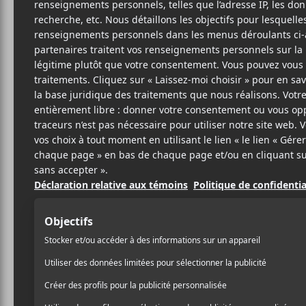
JUS
T
9 MAI 2025
LOUIS-PHILIPPE
PAR
Juste R
obert
s’allie à
Jea
LABRÈCHE