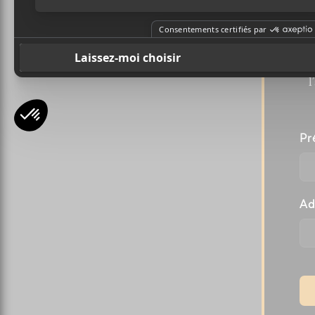
A
l
Pr
Ad