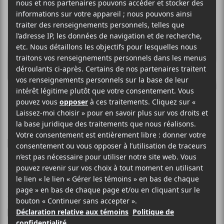
JÉRÔME 50
La plus belle fille du
moshpit
26 AOÛT 2024
CHUDYANNA BAZILE
PAR
/ FRANCOPHONE
/ PUNK/HARDCORE
/ ROCK
F
T
P
A
W
A