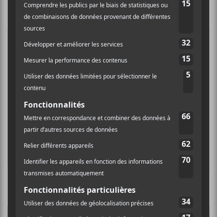
×
INSCRIPTION À L’INFOLETTRE
Ne manquez pas les dernières
nouvelles!
Abonnez-vous à l’infolettre du Canal
Auditif pour tout savoir de l’actualité
musicale, découvrir vos nouveaux
albums préférés et revivre les
concerts de la veille.
Prénom
Culture Cible
·
FRANCOUVERTES 2026 - Les 9 demi-finalistes analysés à chaud! | Culture Cible