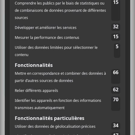
×
INSCRIPTION À L’INFOLETTRE
Ne manquez pas les dernières
nouvelles!
Abonnez-vous à l’infolettre du Canal
Auditif pour tout savoir de l’actualité
musicale, découvrir vos nouveaux
albums préférés et revivre les
concerts de la veille.
Culture Cible
·
FRANCOUVERTES 2026 - Les 9 demi-finalistes analysés à chaud! | Culture Cible
Prénom
5
CONCERTS À VOIR