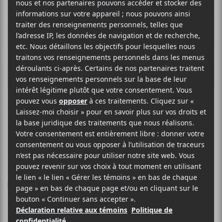
JEFF ROSENSTOCK
Liked U Better
23 MAI 2023
STÉPHANE DESLAURIERS
PAR
/ PUNK/HARDCORE
/ ROCK
F
T
P
A
W
A
C
I
R
Le punk rockeur
E
T
T
Jeff Rosenstock
est de retour avec
B
T
A