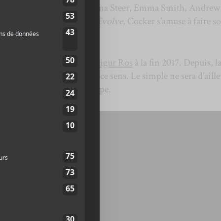
aussi dans ses rangs Serafina Steer, Emma Smith, Andrew
& Adam Betts. Sur
Must I Evolve
, Cocker s’amuse à faire s
ion humaine.
er concert au festival de
Sigur Ros
à la fin 2017. Depuis, l
ritions et continuera dans ce sens. Le simple ne sera d’aille
t lors des concerts du groupe.