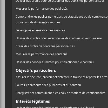
projet
Jarv Is
qui compte 
/ ROCK
McKinney, Jason Buckle 
PARTAGER
chemin à travers l’évolut
F
T
P
A
W
A
C
I
R
Le groupe a joué son premi
E
T
T
bande a fait quelques appa
B
T
A
O
E
G
que disponible pour l’acha
O
R
E
K
R