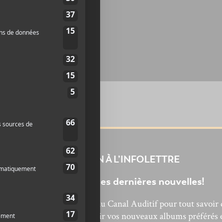
INSCRIPTION À L’INFOLETTRE
Ne manquez pas les dernières nouvelles!
bonnez-vous à l’infolettre du Canal Auditif pour tout savoir 
’actualité musicale, découvrir vos nouveaux albums préférés 