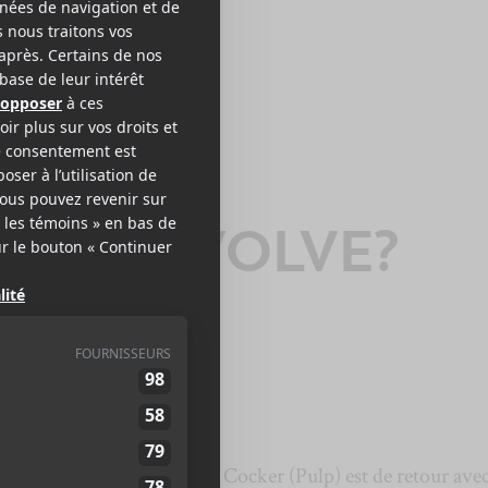
V IS
UST I EVOLVE?
ous pose, ou se pose. Jarvis Cocker (Pulp) est de retour ave