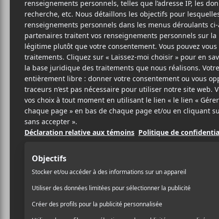
JAR
M
15 MAI 2019
LOUIS-PHILIPPE
PAR
C’est cette question que n
LABRÈCHE