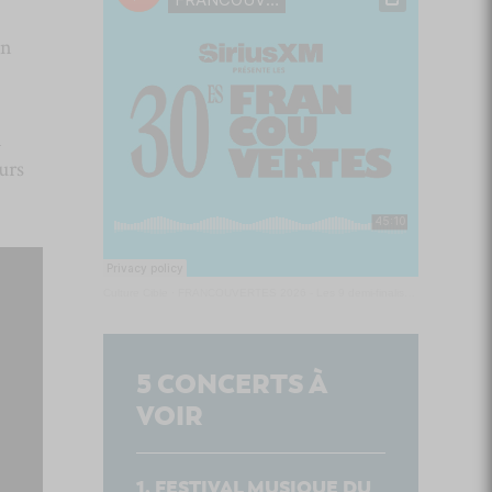
on
a
urs
Culture Cible
·
FRANCOUVERTES 2026 - Les 9 demi-finalistes analysés à chaud! | Culture Cible
5
CONCERTS À
VOIR
FESTIVAL MUSIQUE DU