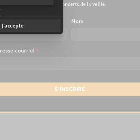
revivre les concerts de la veille.
énom
Nom
resse courriel
*