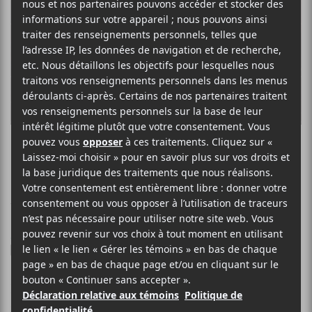
FCUKERS
I Like It Like That
7 OCTOBRE 2025
SIMÉON DUMONT
PAR
/ ÉLECTRONIQUE
F
T
P
A
W
A
C
I
R
Le duo électronique américain
E
T
T
Fcukers
continue sa
B
T
A
fulgurante montée sur cette scène et dévoile