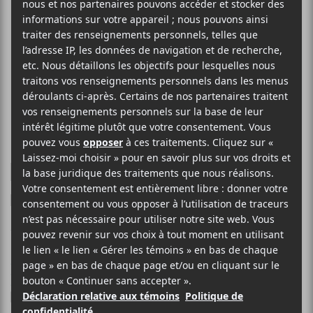
HÔTE
longue nuit / grande
maison
10 JUIN 2025
SIMÉON DUMONT
PAR
/ FOLK
/ FRANCOPHONE
/ ROCK
F
T
P
A
W
A