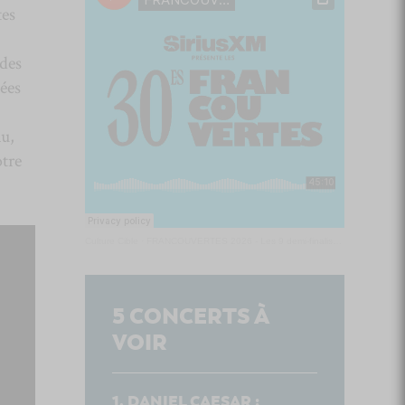
tes
 des
ées
au,
otre
Culture Cible
·
FRANCOUVERTES 2026 - Les 9 demi-finalistes analysés à chaud! | Culture Cible
5
CONCERTS À
VOIR
DANIEL CAESAR :