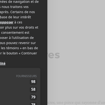
RON
+
KANEN
as solaires
ent pour la douce
Bras solaires
, une pièce qui rayonne d’u