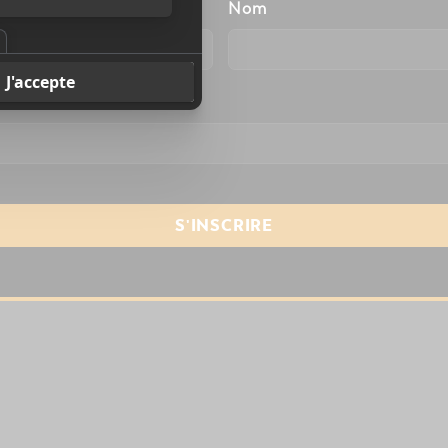
énom
Nom
resse courriel
*