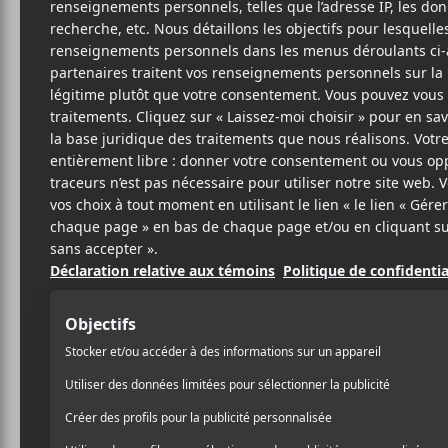
HÉ
Br
27 MAI 2025
LOUIS-PHILIPPE
PAR
Héron
et
Ka
n
en
collabor
LABRÈCHE