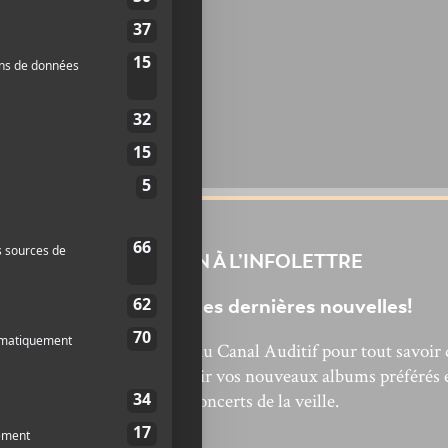
INSCRIPTION À L’INFOLETTRE
Ne manquez pas les dernières nouvelles!
bonnez-vous à l’infolettre du Canal Auditif pour tout savoir 
’actualité musicale, découvrir vos nouveaux albums préférés 
revivre les concerts de la veille.