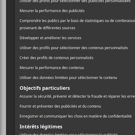
certaine tendresse. Le clip
/ FRANCOPHONE
rigoler alors qu’il crée la 
/ POP
sommes rencontrés au Festi
PARTAGER
Escales en chanson, où un
F
T
P
A
W
A
entre nous. Depuis ce mome
C
I
R
finalement concrétisé à l’
E
T
T
B
T
A
naturel et sincère, sans se
O
E
G
amitié : simple, douce et b
O
R
E
K
R