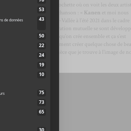
 montre les dessous de la pochette où on voit les deux artis
pochette.
Héron
a dit de la chanson : «
Kanen
et moi nous
val en Chanson de Petite-Vallée à l’été 2021 dans le cadre
e forte amitié et une admiration mutuelle se sont développ
nt, j’entretenais le désir qu’on crée ensemble et ça s’est
été 2024. On voulait simplement créer quelque chose de be
 prendre la tête. C’est une pièce que je trouve à l’image de n
ienveillante. »