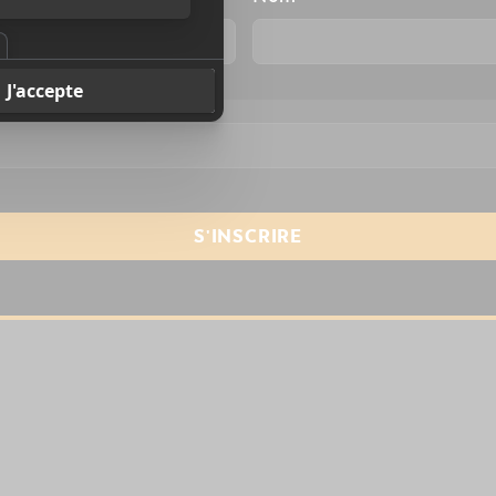
resse courriel
*