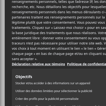
HÔT
G
5 JUIN 2026
SIMÉON DUMONT
PAR
Voici
Gambe
, la nouvell