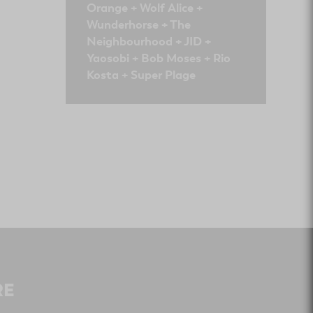
Orange + Wolf Alice +
Wunderhorse + The
Neighbourhood + JID +
Yaosobi + Bob Moses + Rio
Kosta + Super Plage
RE