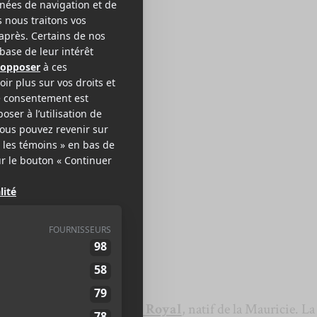
EL ROYAL
ambe
e offrande du duo rap
Hôtel Royal
, natif de la Mauricie. La