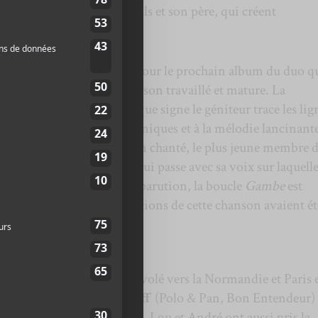
ou et André Trudel, un fils et son père, qui créent
22 maintenant.
be
met la table avec brio pour le prochain album du duo q
tomne et amène avec lui un son travaillé et mature. La
trumentations soignées que signe le géniteur trace les lig
ative aux éléments électroniques et à la mélodie lancinant
ur cette esquisse sans refrain chanté, le plus jeune membre 
qui s’intéresse au temps qui passe avec sa voix sur laquelle
s bien réussies. Avec cette parution, la boucle
Gambe
est
s que les premières fondations de cette chanson avaient ét
enir,
Hôtel Royal
s’est envolé vers la Normandie et Paris 
fessionnels du son
Stan Neff
(Polo & Pan, Bon Entendeur)
amar, Tyler The Creator). Lou et André ont aussi pris la