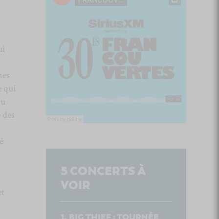
ui
nes
e qui
du
 des
Culture Cible
·
FRANCOUVERTES 2026 - Les 9 demi-finalistes analysés à chaud! | Culture Cible
é
5
CONCERTS À
VOIR
et
BIG THIEF : TOURNÉE