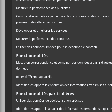
décision de ne pas utilise
sortie de l’album. C’est a
présence sur scène lors d’
parler de cette sortie qu’
A
l
Pr