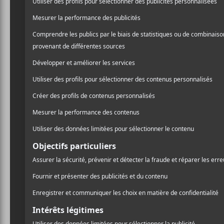
/ FRANCOPHONE
formation met en vedette L
/ HIP HOP / RAP
conjointement depuis 20
PARTAGER
F
T
P
Aujourd’hui, l’extrait
Gam
A
W
A
C
I
R
devrait voir le jour à l’au
E
T
T
production sombre aux ins
B
T
A
O
E
G
d’une pièce hip-hop altern
O
R
E
nous suit jusqu’à la fin. S
K
R
duo dépose un texte imagé 
effets ajoutent des texture
maintenant complète, alor
érigées en 2023.
Pour l’album éponyme à v
ont travaillé avec les pro
et
Mike Bozzi
(Kendrick L