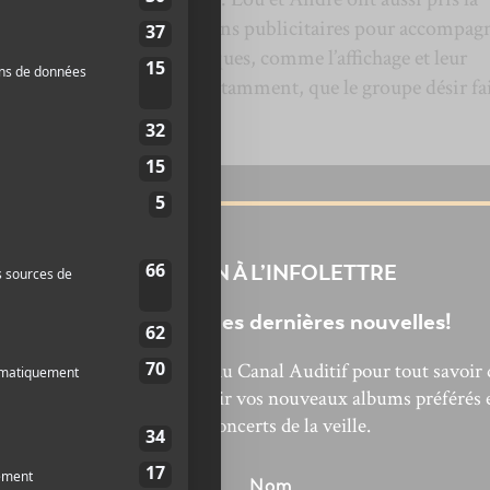
r les réseaux sociaux à des fins publicitaires pour accompagn
vec des moyens plus organiques, comme l’affichage et leur
enregistrements de clips notamment, que le groupe désir fa
on attend avec impatience.
INSCRIPTION À L’INFOLETTRE
Ne manquez pas les dernières nouvelles!
bonnez-vous à l’infolettre du Canal Auditif pour tout savoir 
’actualité musicale, découvrir vos nouveaux albums préférés 
revivre les concerts de la veille.
énom
Nom