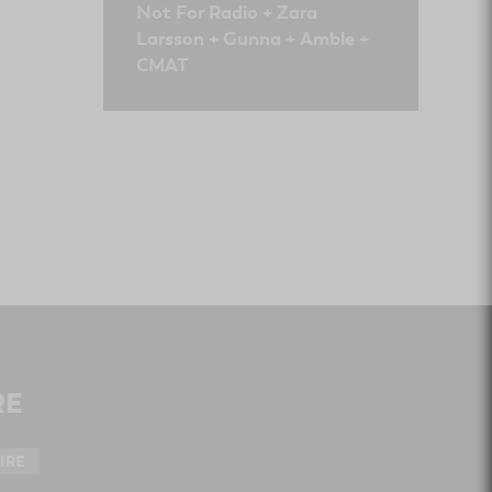
Not For Radio + Zara
Larsson + Gunna + Amble +
CMAT
RE