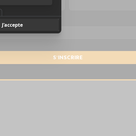
resse courriel
*