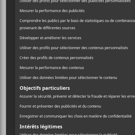
dernière. Voici qu’il prés
/ R & B / SOUL
pièce qui est remplie d’a
PARTAGER
franchement efficace.
F
T
P
A
W
A
C
I
R
E
T
T
B
T
A
O
E
G
O
R
E
K
R