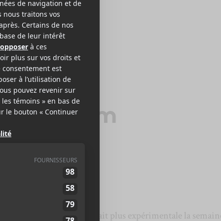
ANK OCEAN
n My Room
nté la chanson
DHL
qui était plus expérimentale la semain