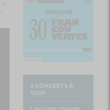
 Une
me
Culture Cible
·
FRANCOUVERTES 2026 - Les 9 demi-finalistes analysés à chaud! | Culture Cible
5
CONCERTS À
VOIR
BIG THIEF : TOURNÉE