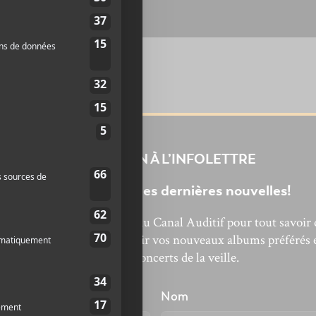
INSCRIPTION À L’INFOLETTRE
Ne manquez pas les dernières nouvelles!
bonnez-vous à l’infolettre du Canal Auditif pour tout savoir 
’actualité musicale, découvrir vos nouveaux albums préférés 
revivre les concerts de la veille.
énom
Nom