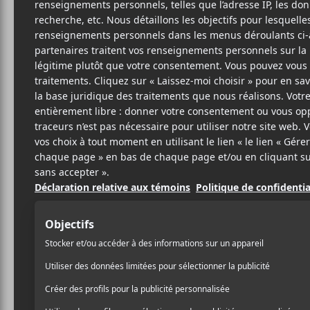
FR
I
4 NOVEMBRE 2019
LOUIS-PHILIPPE
PAR
Frank Ocean
avait prése
LABRÈCHE