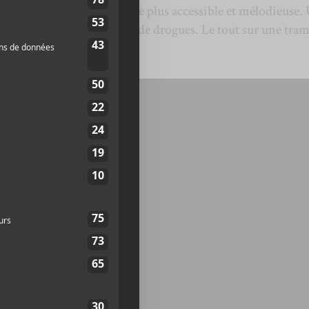
ente
In My Room
, une pièce plus accessible et mélodieuse.
llusions à la consommation de drogues. Le tout sur une tra